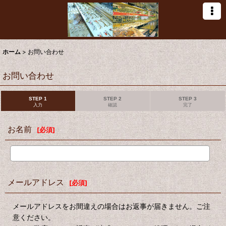
ホーム
>
お問い合わせ
お問い合わせ
STEP 1
STEP 2
STEP 3
入力
確認
完了
お名前
[
必須
]
メールアドレス
[
必須
]
メールアドレスをお間違えの場合はお返事が届きません。ご注
意ください。