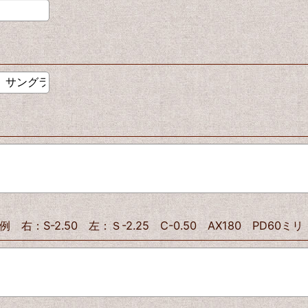
-2.50 左：Ｓ-2.25 C-0.50 AX180 PD60ミリ