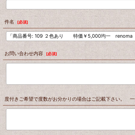
件名
[
必須
]
お問い合わせ内容
[
必須
]
度付きご希望で度数がお分かりの場合はご記載下さい。 一例 右：S