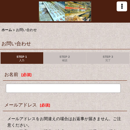
ホーム
>
お問い合わせ
お問い合わせ
STEP 1
STEP 2
STEP 3
入力
確認
完了
お名前
[
必須
]
メールアドレス
[
必須
]
メールアドレスをお間違えの場合はお返事が届きません。ご注
意ください。