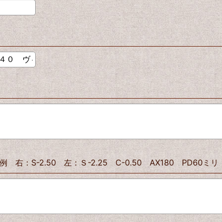
-2.50 左：Ｓ-2.25 C-0.50 AX180 PD60ミリ