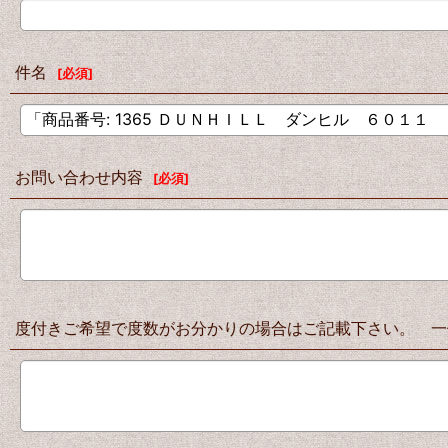
件名
[
必須
]
お問い合わせ内容
[
必須
]
度付きご希望で度数がお分かりの場合はご記載下さい。 一例 右：S