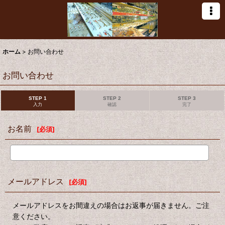
ホーム
>
お問い合わせ
お問い合わせ
STEP 1
STEP 2
STEP 3
入力
確認
完了
お名前
[
必須
]
メールアドレス
[
必須
]
メールアドレスをお間違えの場合はお返事が届きません。ご注
意ください。