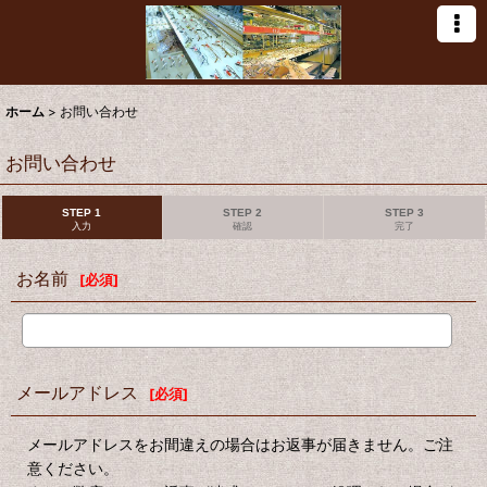
ホーム
>
お問い合わせ
お問い合わせ
STEP 1
STEP 2
STEP 3
入力
確認
完了
お名前
[
必須
]
メールアドレス
[
必須
]
メールアドレスをお間違えの場合はお返事が届きません。ご注
意ください。