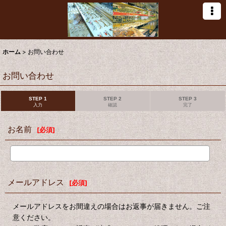
ホーム
>
お問い合わせ
お問い合わせ
STEP 1
STEP 2
STEP 3
入力
確認
完了
お名前
[
必須
]
メールアドレス
[
必須
]
メールアドレスをお間違えの場合はお返事が届きません。ご注
意ください。