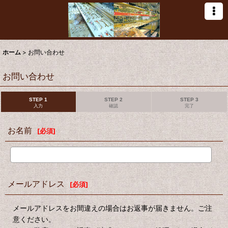
ホーム
>
お問い合わせ
お問い合わせ
STEP 1
STEP 2
STEP 3
入力
確認
完了
お名前
[
必須
]
メールアドレス
[
必須
]
メールアドレスをお間違えの場合はお返事が届きません。ご注
意ください。