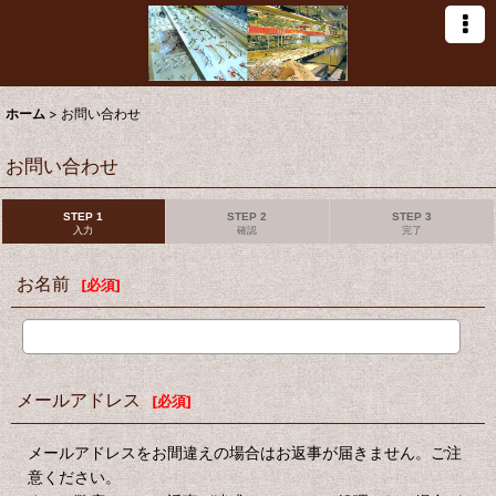
ホーム
>
お問い合わせ
お問い合わせ
STEP 1
STEP 2
STEP 3
入力
確認
完了
お名前
[
必須
]
メールアドレス
[
必須
]
メールアドレスをお間違えの場合はお返事が届きません。ご注
意ください。