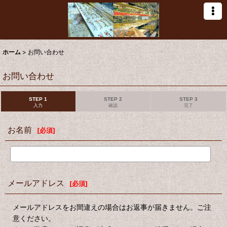
ホーム
>
お問い合わせ
お問い合わせ
STEP 1
STEP 2
STEP 3
入力
確認
完了
お名前
[
必須
]
メールアドレス
[
必須
]
メールアドレスをお間違えの場合はお返事が届きません。ご注
意ください。