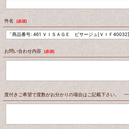
件名
[
必須
]
お問い合わせ内容
[
必須
]
度付きご希望で度数がお分かりの場合はご記載下さい。 一例 右：S