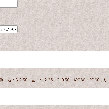
-2.50 左：Ｓ-2.25 C-0.50 AX180 PD60ミリ