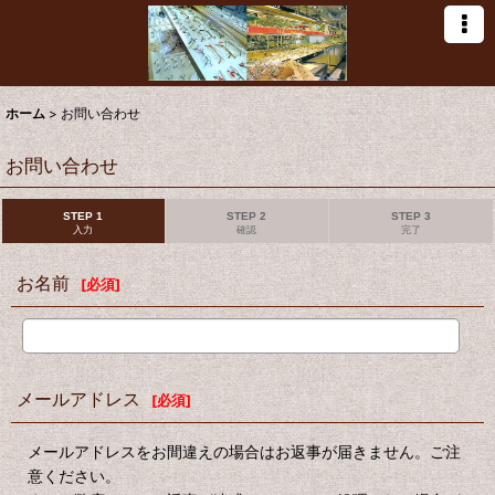
ホーム
>
お問い合わせ
お問い合わせ
STEP 1
STEP 2
STEP 3
入力
確認
完了
お名前
[
必須
]
メールアドレス
[
必須
]
メールアドレスをお間違えの場合はお返事が届きません。ご注
意ください。