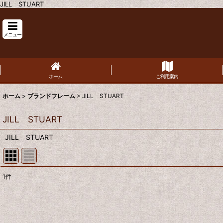
JILL STUART
メニュー
ホーム
ご利用案内
ホーム
>
ブランドフレーム
>
JILL STUART
JILL STUART
JILL STUART
1
件
表示数
:
並び順
: