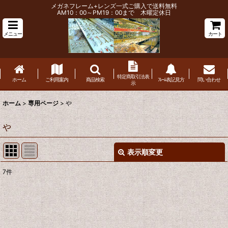
メガネフレーム+レンズ一式ご購入で送料無料
AM10：00～PM19：00まで 木曜定休日
メニュー
カート
特定商取引法表
ホーム
ご利用案内
商品検索
ﾌﾚｰﾑ表記見方
問い合わせ
示
ホーム
>
専用ページ
>
や
や
表示順変更
閉じる
7
件
表示数
:
並び順
: