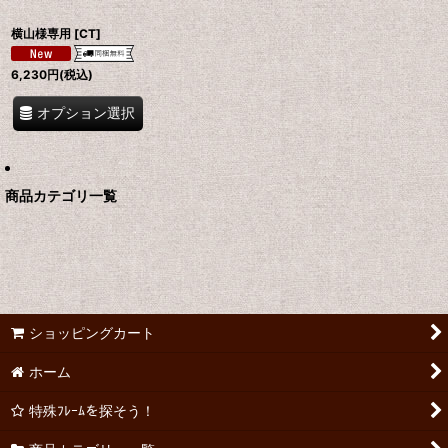
横山様専用
[
CT
]
6,230
円
(税込)
オプション選択
商品カテゴリ一覧
ショッピングカート
ホーム
特殊ﾌﾚｰﾑを探そう！