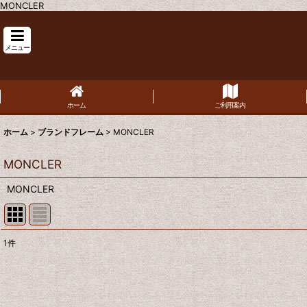
MONCLER
メニュー
ホーム
ご利用案内
ホーム
>
ブランドフレーム
>
MONCLER
MONCLER
MONCLER
1
件
表示数
:
並び順
: