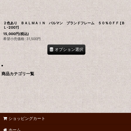
２色あり ＢＡＬＭＡＩＮ バルマン ブランドフレーム ５０％ＯＦＦ
[
Ｂ
Ｌ-2007
]
15,000
円
(税込)
希望小売価格
:
31,500
円
オプション選択
商品カテゴリ一覧
ショッピングカート
ホーム