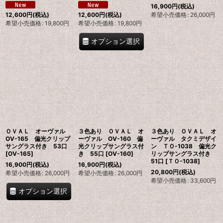
16,900
円
(税込)
希望小売価格
:
26,000
円
12,600
円
(税込)
12,600
円
(税込)
希望小売価格
:
19,800
円
希望小売価格
:
19,800
円
オプション選択
ＯＶＡＬ オーヴァル
３色あり ＯＶＡＬ オ
３色あり ＯＶＡＬ オ
OV-165 偏光クリップ
ーヴァル OV-160 偏
ーヴァル タクミデザイ
サングラス付き 53口
光クリップサングラス付
ン ＴＯ-1038 偏光ク
[
OV-165
]
き 55口
[
OV-160
]
リップサングラス付き
51口
[
ＴＯ-1038
]
16,900
円
(税込)
16,900
円
(税込)
20,800
円
(税込)
希望小売価格
:
26,000
円
希望小売価格
:
26,000
円
希望小売価格
:
33,600
円
オプション選択