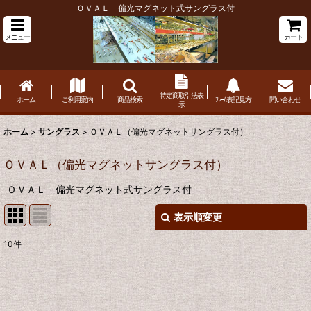
ＯＶＡＬ 偏光マグネット式サングラス付
メニュー
カート
特定商取引法表
ホーム
ご利用案内
商品検索
ﾌﾚｰﾑ表記見方
問い合わせ
示
ホーム
>
サングラス
>
ＯＶＡＬ（偏光マグネットサングラス付）
ＯＶＡＬ（偏光マグネットサングラス付）
ＯＶＡＬ 偏光マグネット式サングラス付
表示順変更
閉じる
10
件
表示数
:
並び順
: