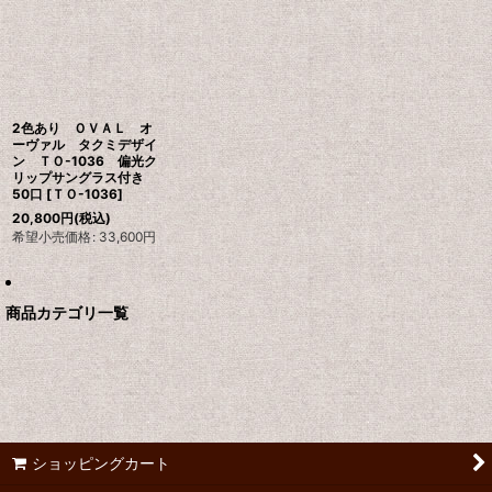
2色あり ＯＶＡＬ オ
ーヴァル タクミデザイ
ン ＴＯ-1036 偏光ク
リップサングラス付き
50口
[
ＴＯ-1036
]
20,800
円
(税込)
希望小売価格
:
33,600
円
商品カテゴリ一覧
ショッピングカート