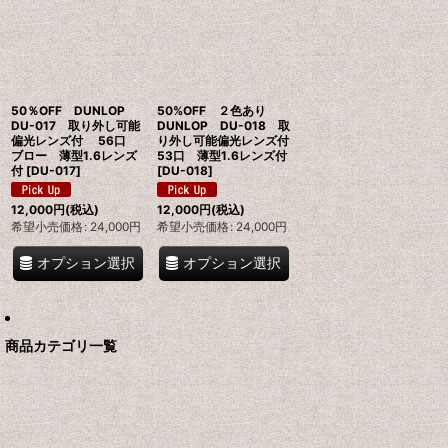
並び順
:
絞り込む
50％OFF DUNLOP
50%OFF ２色あり
DU-017 取り外し可能
DUNLOP DU-018 取
偏光レンズ付 56口
り外し可能偏光レンズ付
ブロー 薄型1.6レンズ
53口 薄型1.6レンズ付
付
[
DU-017
]
[
DU-018
]
12,000
円
(税込)
12,000
円
(税込)
希望小売価格
:
24,000
円
希望小売価格
:
24,000
円
オプション選択
オプション選択
商品カテゴリ一覧