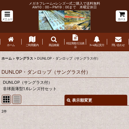
メガネフレーム+レンズ一式ご購入で送料無料
AM10：00～PM19：00まで 木曜定休日
メニュー
カート
特定商取引法表
ホーム
ご利用案内
商品検索
ﾌﾚｰﾑ表記見方
問い合わせ
示
ホーム
>
サングラス
>
DUNLOP・ダンロップ（サングラス付）
DUNLOP・ダンロップ（サングラス付）
DUNLOP（サングラス付）
非球面薄型1.6レンズ付セット
表示順変更
閉じる
2
件
表示数
: