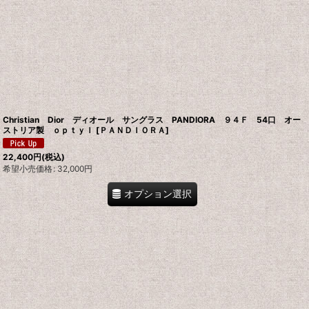
Christian Dior ディオール サングラス PANDIORA ９４Ｆ 54口 オー
ストリア製 ｏｐｔｙｌ
[
ＰＡＮＤＩＯＲＡ
]
22,400
円
(税込)
希望小売価格
:
32,000
円
オプション選択