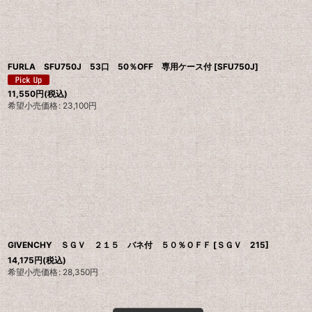
FURLA SFU750J 53口 50％OFF 専用ケース付
[
SFU750J
]
11,550
円
(税込)
希望小売価格
:
23,100
円
GIVENCHY ＳＧＶ ２１５ バネ付 ５０％ＯＦＦ
[
ＳＧＶ 215
]
14,175
円
(税込)
希望小売価格
:
28,350
円