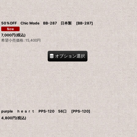
50％OFF Chic Mode BB-287 日本製
[
BB-287
]
7,000
円
(税込)
希望小売価格
:
15,400
円
オプション選択
purple ｈｅａｒｔ PPS-120 56口
[
PPS-120
]
4,800
円
(税込)