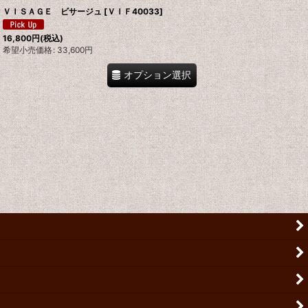
ＶＩＳＡＧＥ ビサージュ
[
ＶＩＦ40033
]
16,800
円
(税込)
希望小売価格
:
33,600
円
オプション選択