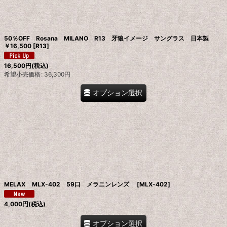
50％OFF Rosana MILANO R13 牙狼イメージ サングラス 日本製
絞り込む
￥16,500
[
R13
]
16,500
円
(税込)
希望小売価格
:
36,300
円
オプション選択
MELAX MLX-402 59口 メラニンレンズ
[
MLX-402
]
4,000
円
(税込)
オプション選択