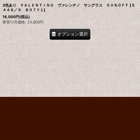
3色あり ＶＡＬＥＮＴＩＮＯ ヴァレンチノ サングラス ５０％ＯＦＦ
[
５
４４９／Ｓ ８０７Ｙ１
]
16,000
円
(税込)
希望小売価格
:
33,600
円
オプション選択