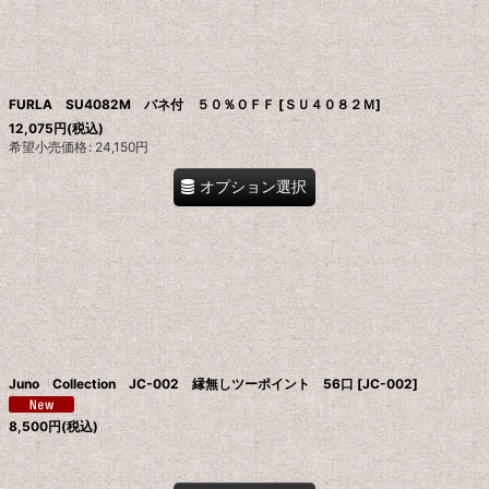
FURLA SU4082M バネ付 ５０％ＯＦＦ
[
ＳＵ４０８２Ｍ
]
12,075
円
(税込)
希望小売価格
:
24,150
円
オプション選択
Juno Collection JC-002 縁無しツーポイント 56口
[
JC-002
]
8,500
円
(税込)