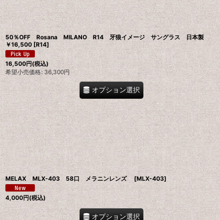
並び順
:
50％OFF Rosana MILANO R14 牙狼イメージ サングラス 日本製
￥16,500
[
R14
]
16,500
円
(税込)
希望小売価格
:
36,300
円
オプション選択
MELAX MLX-403 58口 メラニンレンズ
[
MLX-403
]
4,000
円
(税込)
オプション選択