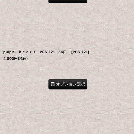
purple ｈｅａｒｔ PPS-121 56口
[
PPS-121
]
4,800
円
(税込)
オプション選択