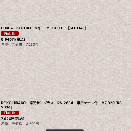
FURLA SFU114J 57口 ５０％ＯＦＦ
[
SFU114J
]
8,640
円
(税込)
希望小売価格
:
17,280
円
REIKO HIRAKO 偏光サングラス RS-2634 専用ケース付 ￥7,920
[
RS-
2634
]
7,920
円
(税込)
希望小売価格
:
13,200
円