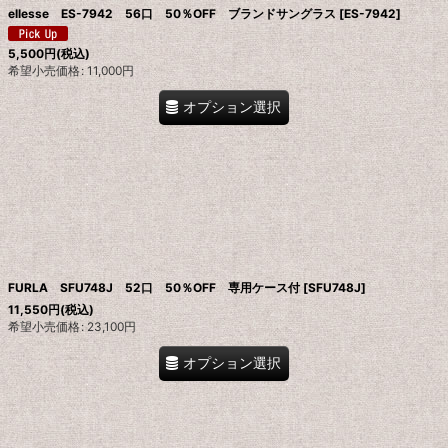
ellesse ES-7942 56口 50％OFF ブランドサングラス
[
ES-7942
]
5,500
円
(税込)
希望小売価格
:
11,000
円
オプション選択
FURLA SFU748J 52口 50％OFF 専用ケース付
[
SFU748J
]
11,550
円
(税込)
希望小売価格
:
23,100
円
オプション選択