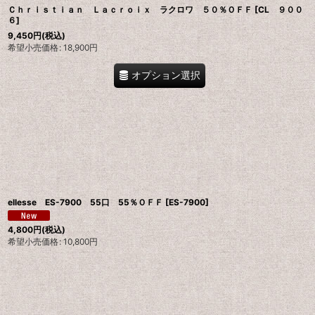
Ｃｈｒｉｓｔｉａｎ Ｌａｃｒｏｉｘ ラクロワ ５０％ＯＦＦ
[
CL ９００
６
]
9,450
円
(税込)
希望小売価格
:
18,900
円
オプション選択
ellesse ES-7900 55口 55％ＯＦＦ
[
ES-7900
]
4,800
円
(税込)
希望小売価格
:
10,800
円