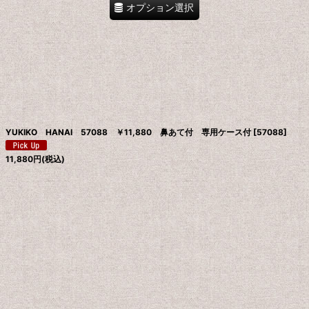
オプション選択
YUKIKO HANAI 57088 ￥11,880 鼻あて付 専用ケース付
[
57088
]
11,880
円
(税込)