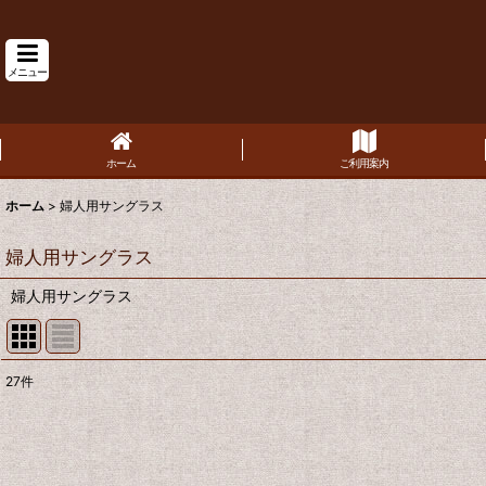
メニュー
ホーム
ご利用案内
ホーム
>
婦人用サングラス
婦人用サングラス
婦人用サングラス
27
件
サブカテゴリ
:
表示数
: