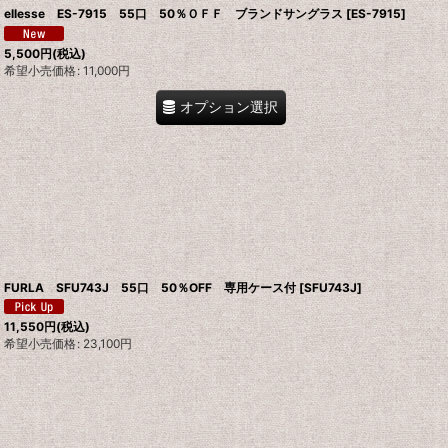
ellesse ES-7915 55口 50％ＯＦＦ ブランドサングラス
[
ES-7915
]
5,500
円
(税込)
希望小売価格
:
11,000
円
オプション選択
FURLA SFU743J 55口 50％OFF 専用ケース付
[
SFU743J
]
11,550
円
(税込)
希望小売価格
:
23,100
円