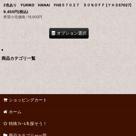
2色あり YUKIKO HANAI YHS５７０２７ ５０％ＯＦＦ
[
ＹＨＳ57027
]
9,450
円
(税込)
希望小売価格
:
18,900
円
オプション選択
商品カテゴリ一覧
ショッピングカート
ホーム
特殊ﾌﾚｰﾑを探そう！
商品カテゴリー一覧