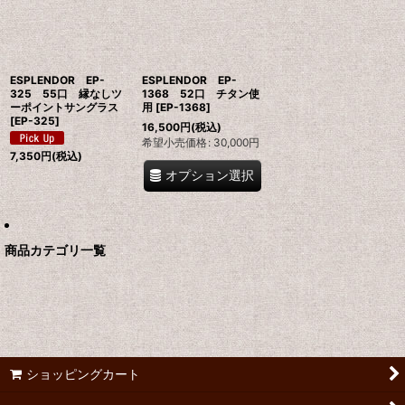
絞り込む
ESPLENDOR EP-
ESPLENDOR EP-
325 55口 縁なしツ
1368 52口 チタン使
ーポイントサングラス
用
[
EP-1368
]
[
EP-325
]
16,500
円
(税込)
希望小売価格
:
30,000
円
7,350
円
(税込)
オプション選択
商品カテゴリ一覧
ショッピングカート