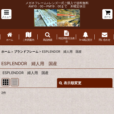
メガネフレーム+レンズ一式ご購入で送料無料
AM10：00～PM19：00まで 木曜定休日
メニュー
カート
特定商取引法表
ホーム
ご利用案内
商品検索
ﾌﾚｰﾑ表記見方
問い合わせ
示
ホーム
>
ブランドフレーム
>
ESPLENDOR 婦人用 国産
ESPLENDOR 婦人用 国産
ESPLENDOR 婦人用 国産
表示順変更
閉じる
2
件
表示数
:
並び順
: