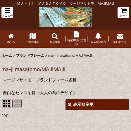
ＭＡ－ＪＩ ＭＡＳＡＴＯＭＯ マージマサトモ MAJIMAJI
メニュー
カート
特定商取引法表
ホーム
ご利用案内
商品検索
ﾌﾚｰﾑ表記見方
問い合わせ
示
ホーム
>
ブランドフレーム
>
ma-ji masatomo/MAJIMAJI
ma-ji masatomo/MAJIMAJI
マージマサトモ ブランドフレーム各種
自由なセンスを持つ大人の為のデザイン
表示順変更
閉じる
20
件
表示数
: