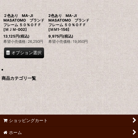
２色あり MA-JI
2色あり MA-JI
MASATOMO ブランド
MASATOMO ブランド
フレーム ５０％ＯＦＦ
フレーム ５０％ＯＦＦ
[
ＭＪＭ-002
]
[
ＭＭ1-156
]
13,125
円
(税込)
9,975
円
(税込)
希望小売価格
:
26,250
円
希望小売価格
:
19,950
円
オプション選択
商品カテゴリ一覧
ショッピングカート
ホーム