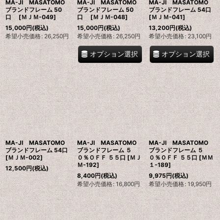
MA-JI MASATOMO
MA-JI MASATOMO
MA-JI MASATOMO
ブランドフレーム 50
ブランドフレーム 50
ブランドフレーム 54口
口
[
ＭＪＭ-049
]
口
[
ＭＪＭ-048
]
[
ＭＪＭ-041
]
15,000
円
(税込)
15,000
円
(税込)
13,200
円
(税込)
希望小売価格
:
26,250
円
希望小売価格
:
26,250
円
希望小売価格
:
23,100
円
オプション選択
オプション選択
MA-JI MASATOMO
MA-JI MASATOMO
MA-JI MASATOMO
ブランドフレーム 54口
ブランドフレーム ５
ブランドフレーム ５
[
ＭＪＭ-002
]
０％ＯＦＦ ５５口
[
ＭＪ
０％ＯＦＦ ５５口
[
ＭＭ
Ｍ-192
]
１-189
]
12,500
円
(税込)
8,400
円
(税込)
9,975
円
(税込)
希望小売価格
:
16,800
円
希望小売価格
:
19,950
円