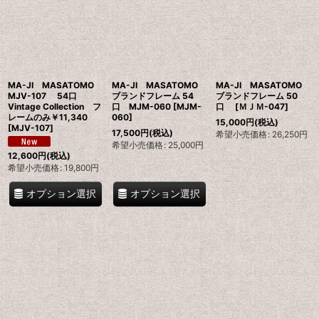
並び順
:
絞り込む
MA-JI MASATOMO
MA-JI MASATOMO
MA-JI MASATOMO
MJV-107 54口
ブランドフレーム 54
ブランドフレーム 50
Vintage Collection フ
口 MJM-060
[
MJM-
口
[
ＭＪＭ-047
]
レームのみ￥11,340
060
]
15,000
円
(税込)
[
MJV-107
]
17,500
円
(税込)
希望小売価格
:
26,250
円
希望小売価格
:
25,000
円
12,600
円
(税込)
希望小売価格
:
19,800
円
オプション選択
オプション選択