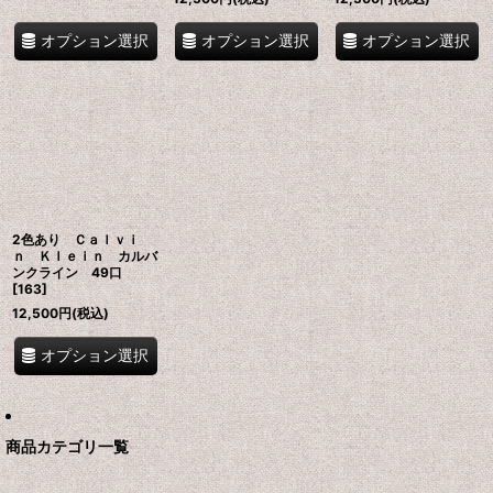
オプション選択
オプション選択
オプション選択
2色あり Ｃａｌｖｉ
ｎ Ｋｌｅｉｎ カルバ
ンクライン 49口
[
163
]
12,500
円
(税込)
オプション選択
商品カテゴリ一覧