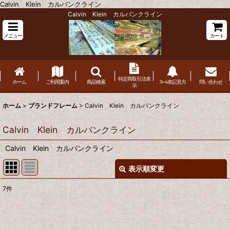
Calvin Klein カルバンクライン
Calvin Klein カルバンクライン
メニュー
カート
特定商取引法表
ホーム
ご利用案内
商品検索
ﾌﾚｰﾑ表記見方
問い合わせ
示
ホーム
>
ブランドフレーム
>
Calvin Klein カルバンクライン
Calvin Klein カルバンクライン
Calvin Klein カルバンクライン
表示順変更
閉じる
7
件
表示数
:
並び順
: