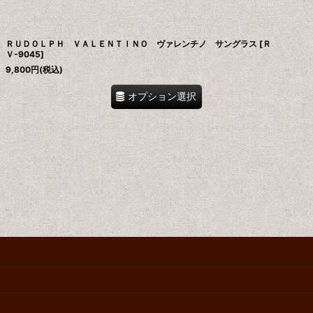
絞り込む
ＲＵＤＯＬＰＨ ＶＡＬＥＮＴＩＮＯ ヴァレンチノ サングラス
[
Ｒ
Ｖ-9045
]
9,800
円
(税込)
オプション選択