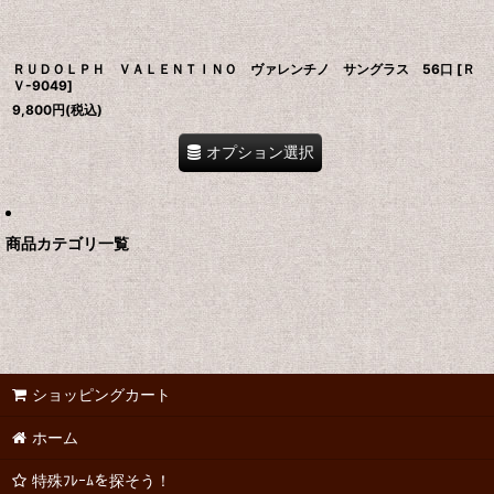
ＲＵＤＯＬＰＨ ＶＡＬＥＮＴＩＮＯ ヴァレンチノ サングラス 56口
[
Ｒ
Ｖ-9049
]
9,800
円
(税込)
オプション選択
商品カテゴリ一覧
ショッピングカート
ホーム
特殊ﾌﾚｰﾑを探そう！