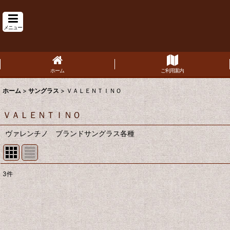
メニュー
ホーム
ご利用案内
ホーム
>
サングラス
>
ＶＡＬＥＮＴＩＮＯ
ＶＡＬＥＮＴＩＮＯ
ヴァレンチノ ブランドサングラス各種
3
件
表示数
:
並び順
: