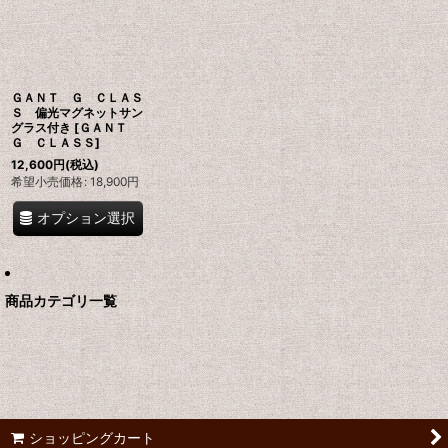
絞り込む
ＧＡＮＴ Ｇ ＣＬＡＳ
Ｓ 偏光マグネットサン
グラス付き
[
ＧＡＮＴ
Ｇ ＣＬＡＳＳ
]
12,600
円
(税込)
希望小売価格
:
18,900
円
オプション選択
商品カテゴリ一覧
ショッピングカート