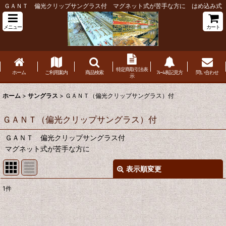
ＧＡＮＴ 偏光クリップサングラス付 マグネット式が苦手な方に はめ込み式
メニュー
カート
特定商取引法表
ホーム
ご利用案内
商品検索
ﾌﾚｰﾑ表記見方
問い合わせ
示
ホーム
>
サングラス
>
ＧＡＮＴ（偏光クリップサングラス）付
ＧＡＮＴ（偏光クリップサングラス）付
ＧＡＮＴ 偏光クリップサングラス付
マグネット式が苦手な方に
表示順変更
閉じる
1
件
表示数
:
並び順
: