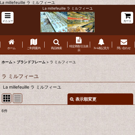
La millefeuille ラ ミルフィーユ
La millefeuille ラ ミルフィーユ
メニュー
カート
特定商取引法表
ホーム
ご利用案内
商品検索
ﾌﾚｰﾑ表記見方
問い合わせ
示
ホーム
>
ブランドフレーム
>
ラ ミルフィーユ
ラ ミルフィーユ
La millefeuille ラ ミルフィーユ
表示順変更
閉じる
6
件
表示数
:
並び順
: