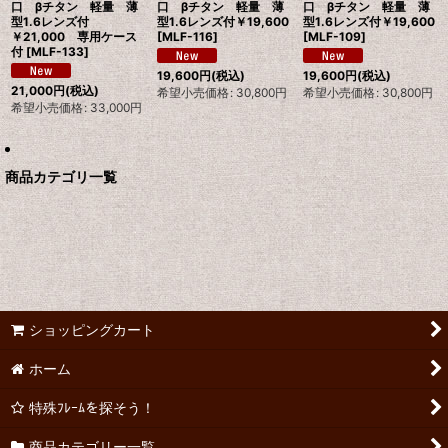
口 βチタン 軽量 薄
口 βチタン 軽量 薄
口 βチタン 軽量 薄
型1.6レンズ付
型1.6レンズ付￥19,600
型1.6レンズ付￥19,600
￥21,000 専用ケース
[
MLF-116
]
[
MLF-109
]
付
[
MLF-133
]
19,600
円
(税込)
19,600
円
(税込)
21,000
円
(税込)
希望小売価格
:
30,800
円
希望小売価格
:
30,800
円
希望小売価格
:
33,000
円
商品カテゴリ一覧
ショッピングカート
ホーム
特殊ﾌﾚｰﾑを探そう！
商品カテゴリー一覧