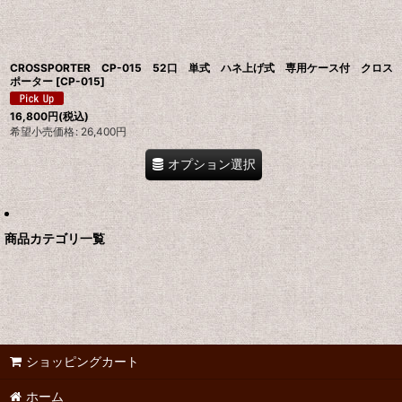
CROSSPORTER CP-015 52口 単式 ハネ上げ式 専用ケース付 クロス
ポーター
[
CP-015
]
16,800
円
(税込)
希望小売価格
:
26,400
円
オプション選択
商品カテゴリ一覧
ショッピングカート
ホーム