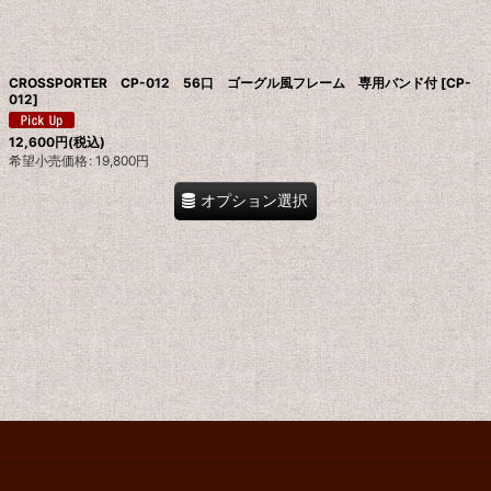
絞り込む
CROSSPORTER CP-012 56口 ゴーグル風フレーム 専用バンド付
[
CP-
012
]
12,600
円
(税込)
希望小売価格
:
19,800
円
オプション選択