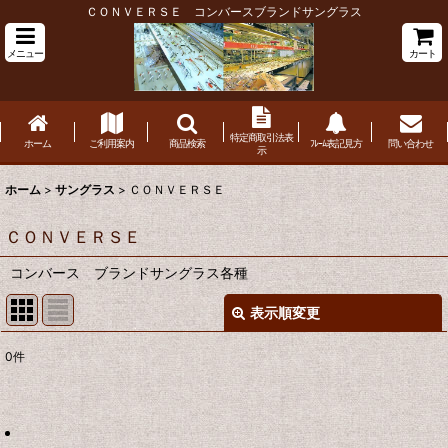
ＣＯＮＶＥＲＳＥ コンバースブランドサングラス
メニュー
カート
特定商取引法表
ホーム
ご利用案内
商品検索
ﾌﾚｰﾑ表記見方
問い合わせ
示
ホーム
>
サングラス
>
ＣＯＮＶＥＲＳＥ
ＣＯＮＶＥＲＳＥ
コンバース ブランドサングラス各種
表示順変更
閉じる
0
件
表示数
:
並び順
: