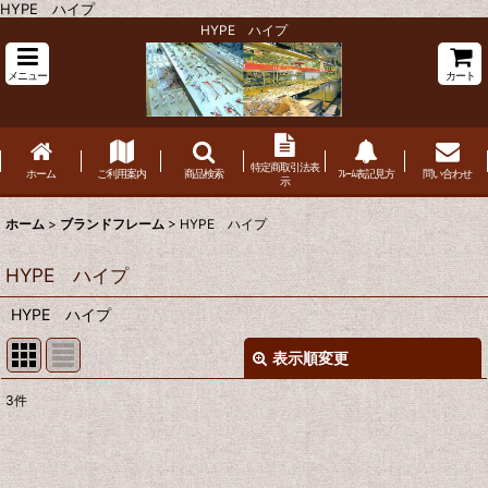
HYPE ハイプ
HYPE ハイプ
メニュー
カート
特定商取引法表
ホーム
ご利用案内
商品検索
ﾌﾚｰﾑ表記見方
問い合わせ
示
ホーム
>
ブランドフレーム
>
HYPE ハイプ
HYPE ハイプ
HYPE ハイプ
表示順変更
閉じる
3
件
表示数
:
並び順
: