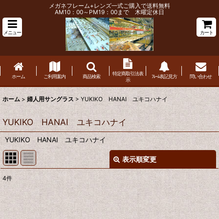
メガネフレーム+レンズ一式ご購入で送料無料
AM10：00～PM19：00まで 木曜定休日
メニュー
カート
特定商取引法表
ホーム
ご利用案内
商品検索
ﾌﾚｰﾑ表記見方
問い合わせ
示
ホーム
>
婦人用サングラス
>
YUKIKO HANAI ユキコハナイ
YUKIKO HANAI ユキコハナイ
YUKIKO HANAI ユキコハナイ
表示順変更
閉じる
4
件
表示数
:
並び順
: