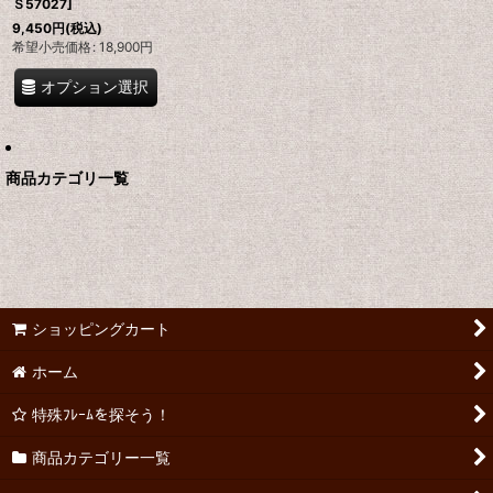
Ｓ57027
]
9,450
円
(税込)
希望小売価格
:
18,900
円
オプション選択
商品カテゴリ一覧
ショッピングカート
ホーム
特殊ﾌﾚｰﾑを探そう！
商品カテゴリー一覧