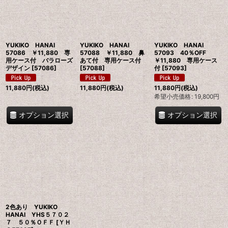
絞り込む
YUKIKO HANAI
YUKIKO HANAI
YUKIKO HANAI
57086 ￥11,880 専
57088 ￥11,880 鼻
57093 40％OFF
用ケース付 バラローズ
あて付 専用ケース付
￥11,880 専用ケース
デザイン
[
57086
]
[
57088
]
付
[
57093
]
11,880
円
(税込)
11,880
円
(税込)
11,880
円
(税込)
希望小売価格
:
19,800
円
オプション選択
オプション選択
2色あり YUKIKO
HANAI YHS５７０２
７ ５０％ＯＦＦ
[
ＹＨ