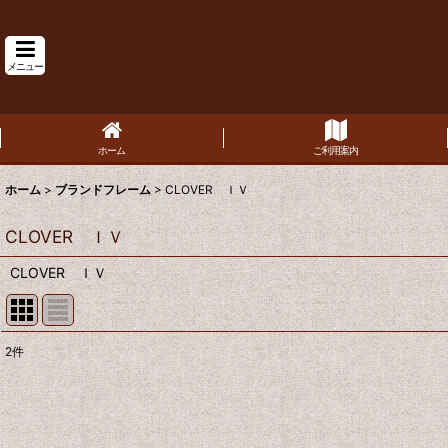
メニュー
ホーム
ご利用案内
ホーム
>
ブランドフレーム
>
CLOVER ＩＶ
CLOVER ＩＶ
CLOVER ＩＶ
2
件
表示数
:
並び順
: