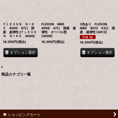
絞り込む
ＦＬＥＸＯＮ ＮＩＫ
FLEXON NIKE
3色あり FLEXON
Ｅ 4000 47口 国
4008 47口 国産 超
NIKE 4013 53口 国
産 超弾性
[
ＦＬＥＸＯ
弾性 オーバル型
産 超弾性
[
4013
]
Ｎ ＮＩＫＥ 4000
]
[
4008
]
16,000
円
(税込)
16,000
円
(税込)
16,000
円
(税込)
オプション選択
オプション選択
商品カテゴリ一覧
ショッピングカート