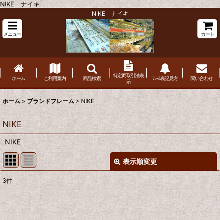
NIKE ナイキ
NIKE ナイキ
メニュー
カート
特定商取引法表
ホーム
ご利用案内
商品検索
ﾌﾚｰﾑ表記見方
問い合わせ
示
ホーム
>
ブランドフレーム
>
NIKE
NIKE
NIKE
表示順変更
閉じる
3
件
表示数
:
並び順
: