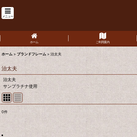
メニュー
ホーム
ご利用案内
ホーム
>
ブランドフレーム
>
治太夫
治太夫
治太夫
サンプラチナ使用
0
件
表示数
:
並び順
: