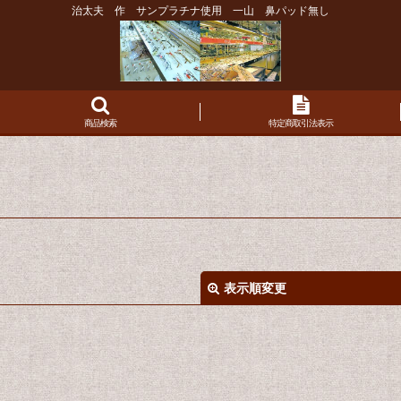
治太夫 作 サンプラチナ使用 一山 鼻パッド無し
商品検索
特定商取引法表示
表示順変更