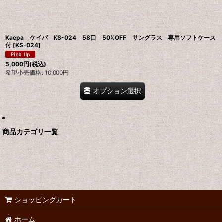
Kaepa ケイパ KS-024 58口 50%OFF サングラス 専用ソフトケース
付
[
KS-024
]
5,000
円
(税込)
希望小売価格
:
10,000
円
オプション選択
商品カテゴリ一覧
ショッピングカート
ホーム