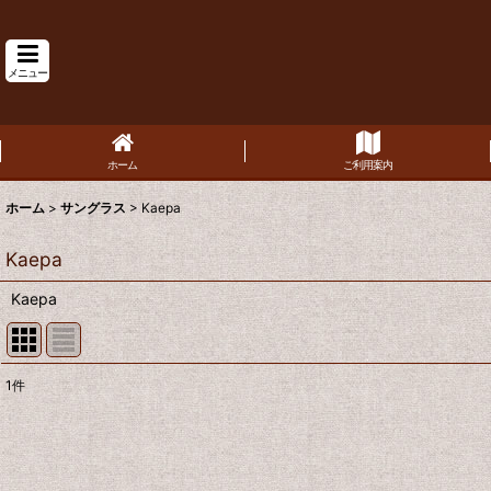
メニュー
ホーム
ご利用案内
ホーム
>
サングラス
>
Kaepa
Kaepa
Kaepa
1
件
表示数
:
並び順
: