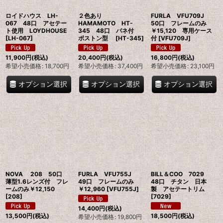
ロイドハウス LH-
２色あり
FURLA VFU709J
067 48口 アセテー
HAMAMOTO HT-
50口 フレームのみ
ト使用 LOYDHOUSE
345 48口 バネ付
￥15,120 専用ケース
[
LH-067
]
ボストン型
[
HT-345
]
付
[
VFU709J
]
11,900
円
(税込)
20,400
円
(税込)
16,800
円
(税込)
希望小売価格
:
18,700
円
希望小売価格
:
37,400
円
希望小売価格
:
23,100
円
オプション選択
オプション選択
オプション選択
NOVA 208 50口
FURLA VFU755J
BILL＆COO 7029
薄型1.6レンズ付 フレ
49口 フレームのみ
48口 チタン 日本
ームのみ￥12,150
￥12,960
[
VFU755J
]
製 アセテートリム
[
208
]
[
7029
]
14,400
円
(税込)
13,500
円
(税込)
18,500
円
(税込)
希望小売価格
:
19,800
円