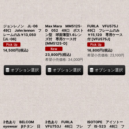
ジョンレノン JL-06
Max Mara MM5125-
FURLA VFU575J
49口 John lennon フ
D 052 49口 ボスト
49口 フレームのみ
レームのみ￥13,050
ン型 球面薄型1.6レン
￥15,120 専用ケース
[
JL-06
]
ズ付 専用ケース付
付
[
VFU575J
]
[
MM5125-D
]
14,500
円
(税込)
16,800
円
(税込)
23,800
円
(税込)
希望小売価格
:
23,100
円
希望小売価格
:
34,000
円
オプション選択
オプション選択
オプション選択
2色あり BELCOM
2色あり FURLA
ISOTOPE アイソトー
eyewear βチタン 日
VFU753J 46口 フレ
プ IS-523 48口 フ