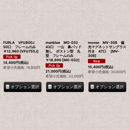
FURLA VFU800J
monblue MO-032
movee MV-308 偏
50口 フレームのみ
43口 一山 鼻パッド
光マグネットサングラス
￥12,960
[
VFU755J
]
無し ボストン型 丸
付き 47口
[
MV-
型 フレームのみ
308
]
￥18,900
[
MO-032
]
14,400
円
(税込)
15,400
円
(税込)
希望小売価格
:
19,800
円
21,000
円
(税込)
希望小売価格
:
30,800
円
希望小売価格
:
33,000
円
オプション選択
オプション選択
オプション選択