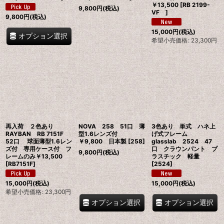
￥13,500
[
RB 2199-
9,800
円
(税込)
VF
]
9,800
円
(税込)
15,000
円
(税込)
オプション選択
希望小売価格
:
23,300
円
再入荷 ２色あり
NOVA 258 51口 薄
3色あり 単式 ハネ上
RAYBAN RB 7151F
型1.6レンズ付
げ式フレーム
52口 球面薄型1.6レン
￥9,800 日本製
[
258
]
glasslab 2524 47
ズ付 専用ケース付 フ
口 クラウンパント プ
9,800
円
(税込)
レームのみ￥13,500
ラスチック 軽量
[
RB7151F
]
[
2524
]
15,000
円
(税込)
15,000
円
(税込)
希望小売価格
:
23,300
円
オプション選択
オプション選択