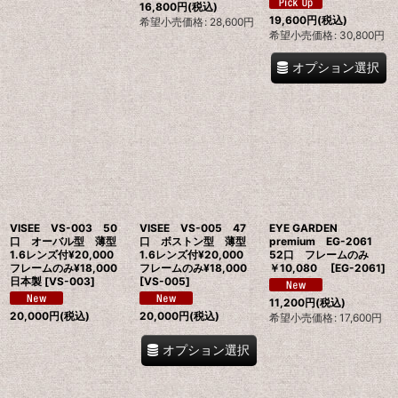
16,800
円
(税込)
19,600
円
(税込)
希望小売価格
:
28,600
円
希望小売価格
:
30,800
円
オプション選択
VISEE VS-003 50
VISEE VS-005 47
EYE GARDEN
口 オーバル型 薄型
口 ボストン型 薄型
premium EG-2061
1.6レンズ付¥20,000
1.6レンズ付¥20,000
52口 フレームのみ
フレームのみ¥18,000
フレームのみ¥18,000
￥10,080
[
EG-2061
]
日本製
[
VS-003
]
[
VS-005
]
11,200
円
(税込)
20,000
円
(税込)
20,000
円
(税込)
希望小売価格
:
17,600
円
オプション選択