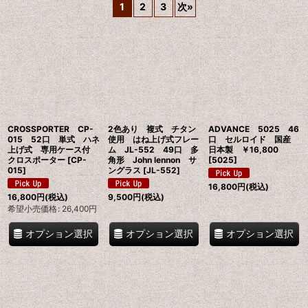
1
2
3
次
»
並び順
:
絞り込む
CROSSPORTER CP-
2色あり 複式 チタン
ADVANCE 5025 46
015 52口 単式 ハネ
使用 はね上げ式フレー
口 セルロイド 国産
上げ式 専用ケース付
ム JL-552 49口 多
日本製 ￥16,800
クロスポーター
[
CP-
角形 John lennon サ
[
5025
]
015
]
ングラス
[
JL-552
]
16,800
円
(税込)
16,800
円
(税込)
9,500
円
(税込)
希望小売価格
:
26,400
円
オプション選択
オプション選択
オプション選択