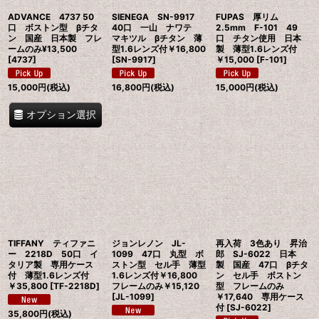
ADVANCE 4737 50
SIENEGA SN-9917
FUPAS 厚リム
口 ボストン型 βチタ
40口 一山 ナワテ
2.5mm F-101 49
ン 国産 日本製 フレ
マキツル βチタン 薄
口 チタン使用 日本
ームのみ¥13,500
型1.6レンズ付￥16,800
製 薄型1.6レンズ付
[
4737
]
[
SN-9917
]
￥15,000
[
F-101
]
15,000
円
(税込)
16,800
円
(税込)
15,000
円
(税込)
オプション選択
TIFFANY ティファニ
ジョンレノン JL-
再入荷 3色あり 昇治
ー 2218D 50口 イ
1099 47口 丸型 ボ
郎 SJ-6022 日本
タリア製 専用ケース
ストン型 セル手 薄型
製 国産 47口 βチタ
付 薄型1.6レンズ付
1.6レンズ付￥16,800
ン セル手 ボストン
￥35,800
[
TF-2218D
]
フレームのみ￥15,120
型 フレームのみ
[
JL-1099
]
￥17,640 専用ケース
付
[
SJ-6022
]
35,800
円
(税込)