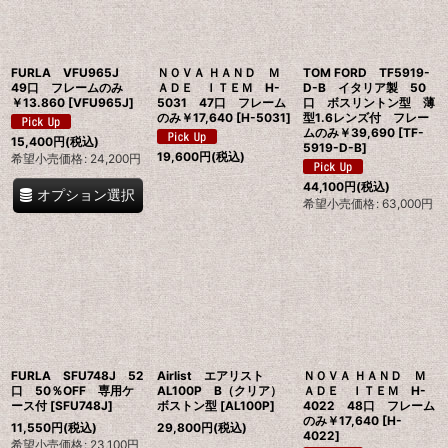
FURLA VFU965J
ＮＯＶＡ ＨＡＮＤ Ｍ
TOM FORD TF5919-
49口 フレームのみ
ＡＤＥ ＩＴＥＭ H-
D-B イタリア製 50
￥13.860
[
VFU965J
]
5031 47口 フレーム
口 ボスリントン型 薄
のみ￥17,640
[
H-5031
]
型1.6レンズ付 フレー
ムのみ￥39,690
[
TF-
15,400
円
(税込)
5919-D-B
]
19,600
円
(税込)
希望小売価格
:
24,200
円
44,100
円
(税込)
オプション選択
希望小売価格
:
63,000
円
FURLA SFU748J 52
Airlist エアリスト
ＮＯＶＡ ＨＡＮＤ Ｍ
口 50％OFF 専用ケ
AL100P B（クリア）
ＡＤＥ ＩＴＥＭ H-
ース付
[
SFU748J
]
ボストン型
[
AL100P
]
4022 48口 フレーム
のみ￥17,640
[
H-
11,550
円
(税込)
29,800
円
(税込)
4022
]
希望小売価格
:
23,100
円