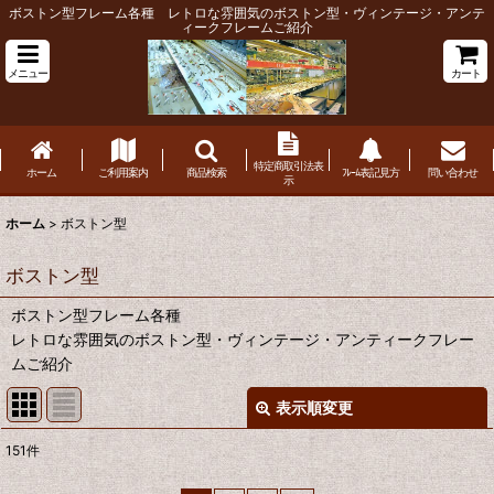
ボストン型フレーム各種 レトロな雰囲気のボストン型・ヴィンテージ・アンテ
ィークフレームご紹介
メニュー
カート
特定商取引法表
ホーム
ご利用案内
商品検索
ﾌﾚｰﾑ表記見方
問い合わせ
示
ホーム
>
ボストン型
ボストン型
ボストン型フレーム各種
レトロな雰囲気のボストン型・ヴィンテージ・アンティークフレー
ムご紹介
表示順変更
閉じる
151
件
表示数
: