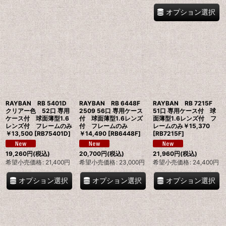
オプション選択
RAYBAN RB 5401D
RAYBAN RB 6448F
RAYBAN RB 7215F
クリアー色 52口 専用
2509 56口 専用ケース
51口 専用ケース付 球
ケース付 球面薄型1.6
付 球面薄型1.6レンズ
面薄型1.6レンズ付 フ
レンズ付 フレームのみ
付 フレームのみ
レームのみ￥15,370
￥13,500
[
RB75401D
]
￥14,490
[
RB6448F
]
[
RB7215F
]
19,260
円
(税込)
20,700
円
(税込)
21,960
円
(税込)
希望小売価格
:
21,400
円
希望小売価格
:
23,000
円
希望小売価格
:
24,400
円
オプション選択
オプション選択
オプション選択