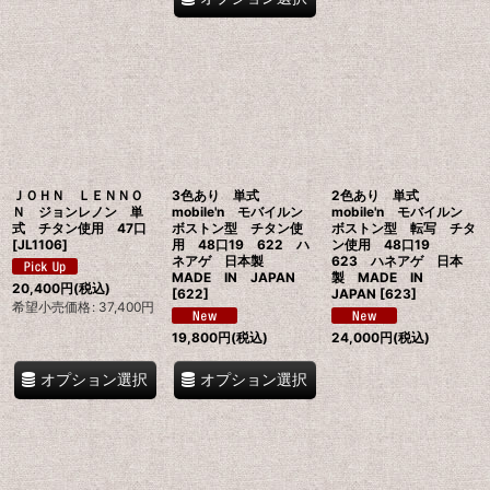
ＪＯＨＮ ＬＥＮＮＯ
3色あり 単式
2色あり 単式
Ｎ ジョンレノン 単
mobile'n モバイルン
mobile'n モバイルン
式 チタン使用 47口
ボストン型 チタン使
ボストン型 転写 チタ
[
JL1106
]
用 48口19 622 ハ
ン使用 48口19
ネアゲ 日本製
623 ハネアゲ 日本
MADE IN JAPAN
製 MADE IN
20,400
円
(税込)
[
622
]
JAPAN
[
623
]
希望小売価格
:
37,400
円
19,800
円
(税込)
24,000
円
(税込)
オプション選択
オプション選択