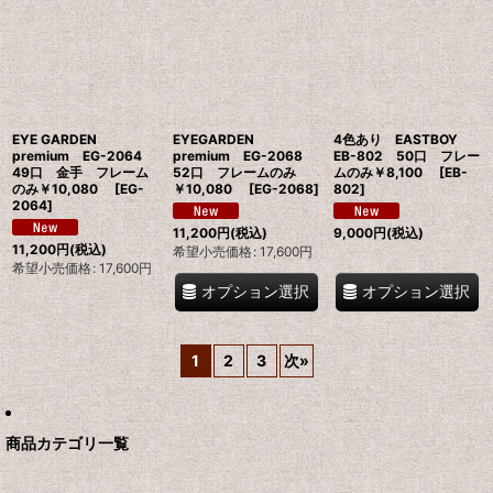
EYE GARDEN
EYEGARDEN
4色あり EASTBOY
premium EG-2064
premium EG-2068
EB-802 50口 フレー
49口 金手 フレーム
52口 フレームのみ
ムのみ￥8,100
[
EB-
のみ￥10,080
[
EG-
￥10,080
[
EG-2068
]
802
]
2064
]
11,200
円
(税込)
9,000
円
(税込)
11,200
円
(税込)
希望小売価格
:
17,600
円
希望小売価格
:
17,600
円
オプション選択
オプション選択
1
2
3
次
»
商品カテゴリ一覧