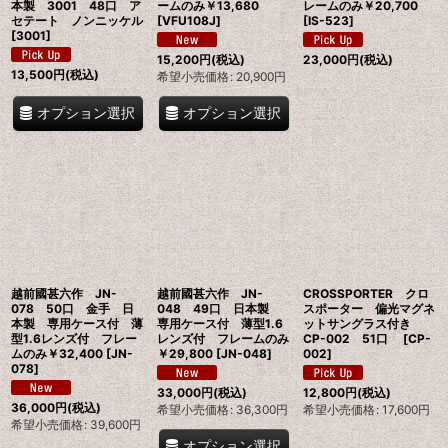
本製 3001 48口 ア
ームのみ￥13,680
レームのみ￥20,700
セテート ノンニッケル
[
VFU108J
]
[
IS-523
]
[
3001
]
15,200
円
(税込)
23,000
円
(税込)
13,500
円
(税込)
希望小売価格
:
20,900
円
オプション選択
オプション選択
越前國甚六作 JN-
越前國甚六作 JN-
CROSSPORTER クロ
078 50口 金手 日
048 49口 日本製
スポーター 偏光マグネ
本製 専用ケース付 薄
専用ケース付 薄型1.6
ットサングラス付き
型1.6レンズ付 フレー
レンズ付 フレームのみ
CP-002 51口
[
CP-
ムのみ￥32,400
[
JN-
￥29,800
[
JN-048
]
002
]
078
]
33,000
円
(税込)
12,800
円
(税込)
36,000
円
(税込)
希望小売価格
:
36,300
円
希望小売価格
:
17,600
円
希望小売価格
:
39,600
円
オプション選択