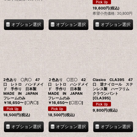
19,600
円
(税込)
希望小売価格
:
30,800
円
オプション選択
オプション選択
オプション選択
2色あり 〇六〇 47
２色あり 〇三〇 42
Clasico CLA395 47
口 レトロ ハンドメイ
口 レトロ ハンドメイ
口 逆ナイロール ステ
ド 手作り 日本製
ド 手作り 日本製
ンレス製 ハーフリム
MADE IN JAPAN
MADE IN JAPAN
クラウンパント
フレームのみ
フレームのみ
[
CLA395
]
￥16,650〜
[
〇六〇
]
￥16,650〜
[
〇三〇
]
9,800
円
(税込)
18,500
円
(税込)
18,500
円
(税込)
オプション選択
オプション選択
オプション選択