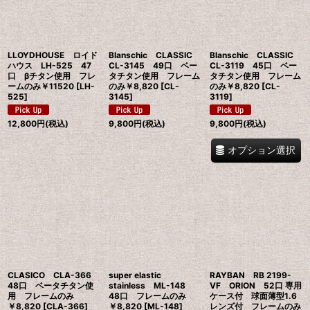
LLOYDHOUSE ロイド
Blanschic CLASSIC
Blanschic CLASSIC
ハウス LH-525 47
CL-3145 49口 ベー
CL-3119 45口 ベー
口 βチタン使用 フレ
タチタン使用 フレーム
タチタン使用 フレーム
ームのみ￥11520
[
LH-
のみ￥8,820
[
CL-
のみ￥8,820
[
CL-
525
]
3145
]
3119
]
12,800
円
(税込)
9,800
円
(税込)
9,800
円
(税込)
オプション選択
CLASICO CLA-366
super elastic
RAYBAN RB 2199-
48口 ベータチタン使
stainless ML-148
VF ORION 52口 専用
用 フレームのみ
48口 フレームのみ
ケース付 球面薄型1.6
￥8,820
[
CLA-366
]
￥8,820
[
ML-148
]
レンズ付 フレームのみ