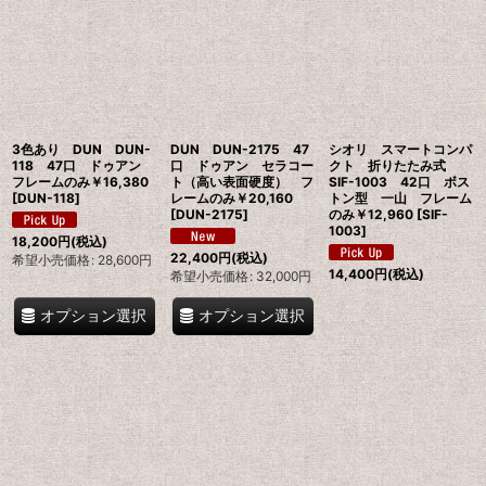
3色あり DUN DUN-
DUN DUN-2175 47
シオリ スマートコンパ
118 47口 ドゥアン
口 ドゥアン セラコー
クト 折りたたみ式
フレームのみ￥16,380
ト（高い表面硬度） フ
SIF-1003 42口 ボス
[
DUN-118
]
レームのみ￥20,160
トン型 一山 フレーム
[
DUN-2175
]
のみ￥12,960
[
SIF-
1003
]
18,200
円
(税込)
22,400
円
(税込)
希望小売価格
:
28,600
円
14,400
円
(税込)
希望小売価格
:
32,000
円
オプション選択
オプション選択