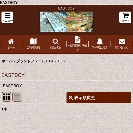
EASTBOY
EASTBOY
メニュー
カート
特定商取引法表
ホーム
ご利用案内
商品検索
ﾌﾚｰﾑ表記見方
問い合わせ
示
ホーム
>
ブランドフレーム
>
EASTBOY
EASTBOY
EASTBOY
表示順変更
閉じる
1
件
表示数
:
並び順
: