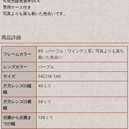
可視光線透過率55％
専用ケース付き
写真よりも落ち着いた色合いです。
商品詳細
89（パープル・ワインデミ系）写真よりも落ち
フレームカラー
着いた色合い
レンズカラー
パープル
サイズ
56口16-140
片方レンズの縦
40ミリ
幅
片方レンズの横
56ミリ
幅
右腕から左腕ま
138ミリ
での幅