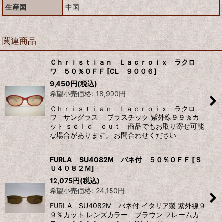
生産国
中国
関連商品
Ｃｈｒｉｓｔｉａｎ Ｌａｃｒｏｉｘ ラクロ
ワ ５０％ＯＦＦ
[
CL ９００６
]
9,450
円
(税込)
希望小売価格
:
18,900
円
Ｃｈｒｉｓｔｉａｎ Ｌａｃｒｏｉｘ ラクロ
ワ サングラス プラスチック 紫外線９９％カ
ット ｓｏｌｄ ｏｕｔ 商品でもお取り寄せ可能
な場合があります。 お問合わせください
FURLA SU4082M バネ付 ５０％ＯＦＦ
[
Ｓ
Ｕ４０８２Ｍ
]
12,075
円
(税込)
希望小売価格
:
24,150
円
FURLA SU4082M バネ付 イタリア製 紫外線９
９％カット レンズカラー ブラウン フレームカ