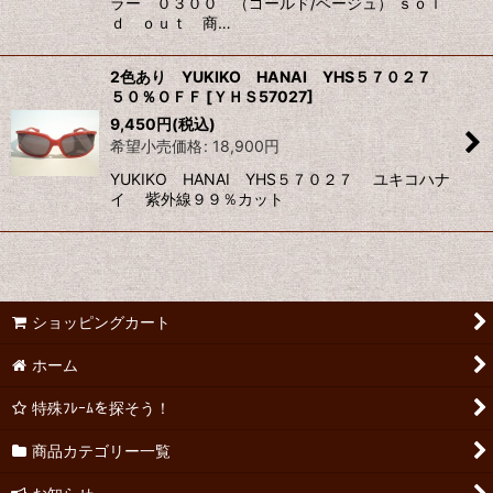
ラー ０３００ （ゴールド/ベージュ） ｓｏｌ
ｄ ｏｕｔ 商…
2色あり YUKIKO HANAI YHS５７０２７
５０％ＯＦＦ
[
ＹＨＳ57027
]
9,450
円
(税込)
希望小売価格
:
18,900
円
YUKIKO HANAI YHS５７０２７ ユキコハナ
イ 紫外線９９％カット
ショッピングカート
ホーム
特殊ﾌﾚｰﾑを探そう！
商品カテゴリー一覧