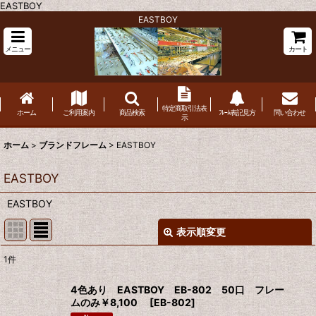
EASTBOY
EASTBOY
メニュー
カート
特定商取引法表
ホーム
ご利用案内
商品検索
ﾌﾚｰﾑ表記見方
問い合わせ
示
ホーム
>
ブランドフレーム
>
EASTBOY
EASTBOY
EASTBOY
表示順変更
閉じる
1
件
表示数
:
4色あり EASTBOY EB-802 50口 フレー
ムのみ￥8,100
[
EB-802
]
並び順
: