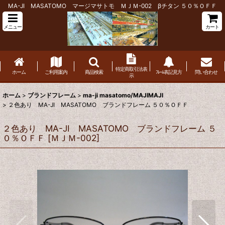
MA-JI MASATOMO マージマサトモ ＭＪＭ-002 βチタン ５０％ＯＦＦ
メニュー
カート
特定商取引法表
ホーム
ご利用案内
商品検索
ﾌﾚｰﾑ表記見方
問い合わせ
示
ホーム
>
ブランドフレーム
>
ma-ji masatomo/MAJIMAJI
>
２色あり MA-JI MASATOMO ブランドフレーム ５０％ＯＦＦ
２色あり MA-JI MASATOMO ブランドフレーム ５
０％ＯＦＦ
[
ＭＪＭ-002
]