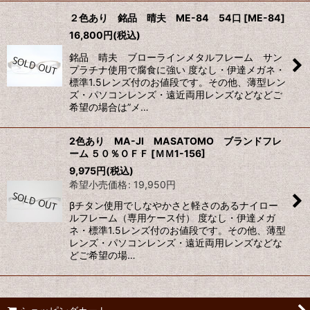
２色あり 銘品 晴夫 ME-84 54口
[
ME-84
]
16,800
円
(税込)
銘品 晴夫 ブローラインメタルフレーム サン
プラチナ使用で腐食に強い 度なし・伊達メガネ・
標準1.5レンズ付のお値段です。その他、薄型レン
ズ・パソコンレンズ・遠近両用レンズなどなどご
希望の場合は”メ…
2色あり MA-JI MASATOMO ブランドフレ
ーム ５０％ＯＦＦ
[
ＭＭ1-156
]
9,975
円
(税込)
希望小売価格
:
19,950
円
βチタン使用でしなやかさと軽さのあるナイロー
ルフレーム（専用ケース付） 度なし・伊達メガ
ネ・標準1.5レンズ付のお値段です。その他、薄型
レンズ・パソコンレンズ・遠近両用レンズなどな
どご希望の場…