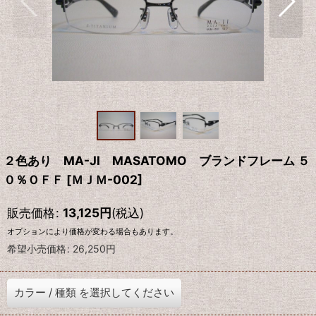
２色あり MA-JI MASATOMO ブランドフレーム ５
０％ＯＦＦ
[
ＭＪＭ-002
]
販売価格
:
13,125
円
(税込)
オプションにより価格が変わる場合もあります。
希望小売価格
:
26,250
円
カラー
/
種類
を選択してください