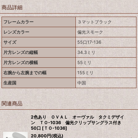
商品詳細
フレームカラー
３マットブラック
レンズカラー
偏光スモーク
サイズ
55口17-136
片方レンズの縦幅
34.3ミリ
片方レンズの横幅
55ミリ
右腕から左腕までの幅
155ミリ
生産国
中国
関連商品
2色あり ＯＶＡＬ オーヴァル タクミデザイ
ン ＴＯ-1036 偏光クリップサングラス付き
50口
[
ＴＯ-1036
]
20,800
円
(税込)