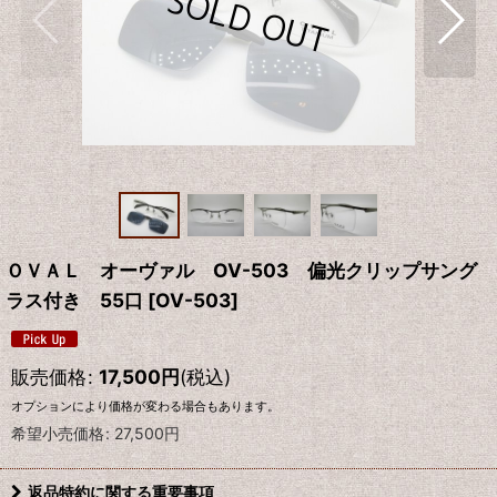
ＯＶＡＬ オーヴァル OV-503 偏光クリップサング
ラス付き 55口
[
OV-503
]
販売価格
:
17,500
円
(税込)
オプションにより価格が変わる場合もあります。
希望小売価格
:
27,500
円
返品特約に関する重要事項