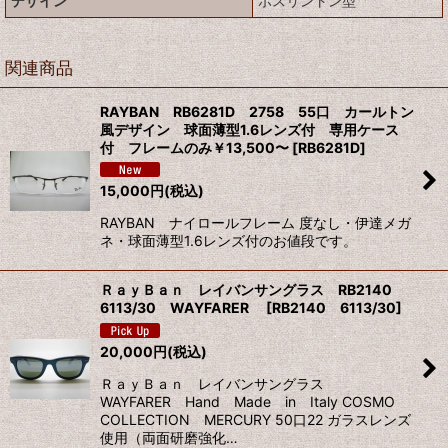
デザイン
ボスリントン型
関連商品
RAYBAN RB6281D 2758 55口 カールトン
風デザイン 球面薄型1.6レンズ付 専用ケース
付 フレームのみ￥13,500〜
[
RB6281D
]
15,000
円
(税込)
RAYBAN ナイロールフレーム 度なし・伊達メガ
ネ・球面薄型1.6レンズ付のお値段です。
ＲａｙＢａｎ レイバンサングラス RB2140
6113/30 WAYFARER
[
RB2140 6113/30
]
20,000
円
(税込)
ＲａｙＢａｎ レイバンサングラス
WAYFARER Hand Made in Italy COSMO
COLLECTION MERCURY 50口22 ガラスレンズ
使用（両面研磨強化…