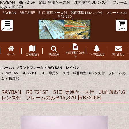
RAYBAN RB 7215F 51口 専用ケース付 球面薄型1.6レンズ付 フレーム
のみ￥15,370
RAYBAN RB 7215F 51口 専用ケース付 球面薄型1.6レンズ付 フレームのみ
￥15,370
メニュー
カート
特定商取引法表
ホーム
ご利用案内
商品検索
ﾌﾚｰﾑ表記見方
問い合わせ
示
ホーム
>
ブランドフレーム
>
RAYBAN レイバン
>
RAYBAN RB 7215F 51口 専用ケース付 球面薄型1.6レンズ付 フレームの
み￥15,370
RAYBAN RB 7215F 51口 専用ケース付 球面薄型1.6
レンズ付 フレームのみ￥15,370
[
RB7215F
]