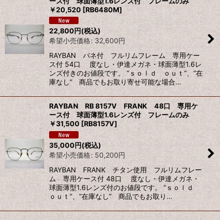
ース付 球面薄型1.6レンズ付 フレームのみ
￥20,520
[
RB6480M
]
22,800
円
(税込)
希望小売価格
:
32,600
円
RAYBAN バネ付 フルリムフレーム 専用ケー
ス付 54口 度なし・伊達メガネ・球面薄型1.6レ
ンズ付きのお値段です。 ”ｓｏｌｄ ｏｕｔ”、”在
庫なし” 商品でもお取り寄せ可能な場合…
RAYBAN RB 8157V FRANK 48口 専用ケ
ース付 球面薄型1.6レンズ付 フレームのみ
￥31,500
[
RB8157V
]
35,000
円
(税込)
希望小売価格
:
50,200
円
RAYBAN FRANK チタン使用 フルリムフレー
ム 専用ケース付 48口 度なし・伊達メガネ・
球面薄型1.6レンズ付のお値段です。 ”ｓｏｌｄ
ｏｕｔ”、”在庫なし” 商品でもお取り…