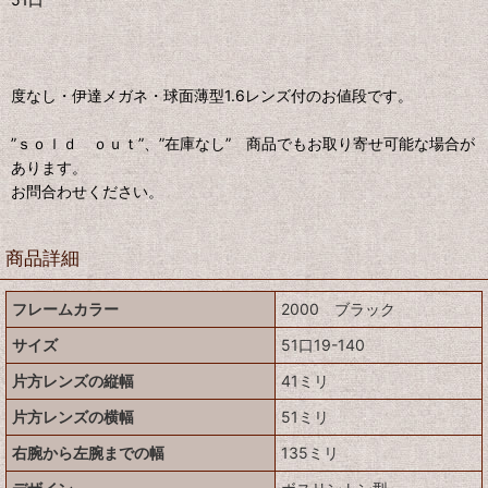
度なし・伊達メガネ・球面薄型1.6レンズ付のお値段です。
”ｓｏｌｄ ｏｕｔ”、”在庫なし” 商品でもお取り寄せ可能な場合が
あります。
お問合わせください。
商品詳細
フレームカラー
2000 ブラック
サイズ
51口19-140
片方レンズの縦幅
41ミリ
片方レンズの横幅
51ミリ
右腕から左腕までの幅
135ミリ