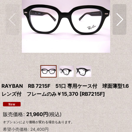
RAYBAN RB 7215F 51口 専用ケース付 球面薄型1.6
レンズ付 フレームのみ￥15,370
[
RB7215F
]
販売価格
:
21,960
円
(税込)
オプションにより価格が変わる場合もあります。
希望小売価格
:
24,400
円