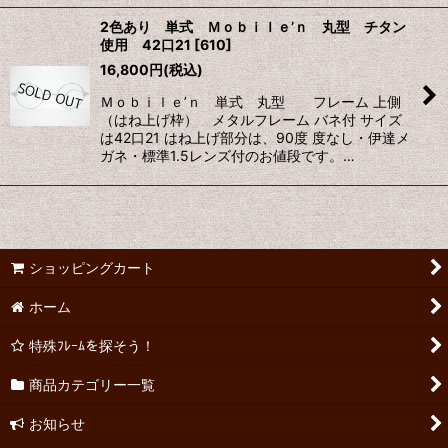
2色あり 単式 Ｍｏｂｉｌｅ’ｎ 丸型 チタン
使用 42口21
[
610
]
16,800
円
(税込)
Ｍｏｂｉｌｅ’ｎ 単式 丸型 フレーム 上側
（はね上げ枠） メタルフレーム バネ付 サイズ
は42口21 はね上げ部分は、90度 度なし・伊達メ
ガネ・標準1.5レンズ付のお値段です。…
ショッピングカート
ホーム
特殊ﾌﾚｰﾑを探そう！
商品カテゴリー一覧
お知らせ