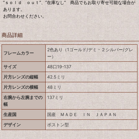
”ｓｏｌｄ ｏｕｔ”、”在庫なし” 商品でもお取り寄せ可能な場合が
あります。
お問合わせください。
商品詳細
2色あり（1ゴールド/デミ・２シルバー/グレ
フレームカラー
ー）
サイズ
48口19-137
片方レンズの縦幅
42.5ミリ
片方レンズの横幅
48ミリ
右腕から左腕までの
137ミリ
幅
生産国
国産 ＭＡＤＥ ＩＮ ＪＡＰＡＮ
デザイン
ボストン型