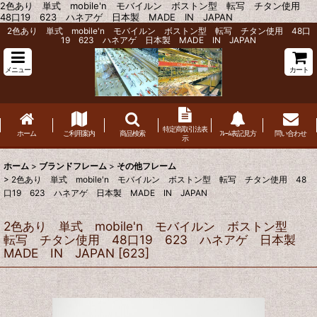
2色あり 単式 mobile'n モバイルン ボストン型 転写 チタン使用
48口19 623 ハネアゲ 日本製 MADE IN JAPAN
2色あり 単式 mobile'n モバイルン ボストン型 転写 チタン使用 48口
19 623 ハネアゲ 日本製 MADE IN JAPAN
メニュー
カート
特定商取引法表
ホーム
ご利用案内
商品検索
ﾌﾚｰﾑ表記見方
問い合わせ
示
ホーム
>
ブランドフレーム
>
その他フレーム
>
2色あり 単式 mobile'n モバイルン ボストン型 転写 チタン使用 48
口19 623 ハネアゲ 日本製 MADE IN JAPAN
2色あり 単式 mobile'n モバイルン ボストン型
転写 チタン使用 48口19 623 ハネアゲ 日本製
MADE IN JAPAN
[
623
]