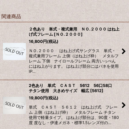
関連商品
２色あり 単式・複式兼用 ＮＯ.２０００ はね上
げ式フレーム
[
ＮＯ.２０００
]
16,800
円
(税込)
ＮＯ.２０００ はね上げ式サングラス 単式・
複式兼用フレーム 上側（はね上げ枠） メタルフ
レーム 下側 ナイロールフレーム 両方いっぺん
にはね上がります。 はね上げ部分にはバネを使用
IP…
2色あり 単式 ＣＡＳＴ 5612 56口58口
チタン使用 大きめサイズ 幅広
[
5612
]
19,800
円
(税込)
単式 ＣＡＳＴ ５６１２ はね上げ式 フレー
ム 上側（はね上げ枠） メタルフレーム チタン
使用で軽量タイプ。 はね上げ部分は、90度・180
度 度なし・伊達メガネ・標準1.5レンズ付の…