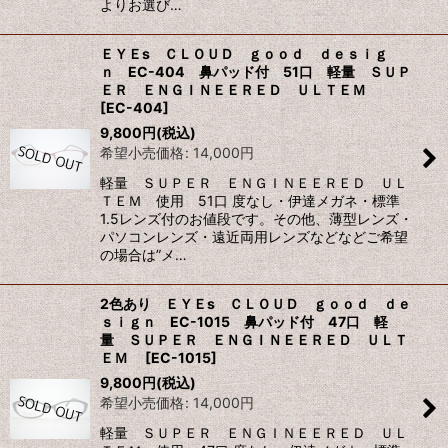
よりお選び…
ＥＹＥs ＣＬＯＵＤ ｇｏｏｄ ｄｅｓｉｇ
ｎ EC-404 鼻パッド付 51口 軽量 ＳＵＰ
ＥＲ ＥＮＧＩＮＥＥＲＥＤ ＵＬＴＥＭ
[
EC-404
]
9,800
円
(税込)
希望小売価格
:
14,000
円
軽量 ＳＵＰＥＲ ＥＮＧＩＮＥＥＲＥＤ ＵＬ
ＴＥＭ 使用 51口 度なし・伊達メガネ・標準
1.5レンズ付のお値段です。その他、薄型レンズ・
パソコンレンズ・遠近両用レンズなどなどご希望
の場合は”メ…
2色あり ＥＹＥs ＣＬＯＵＤ ｇｏｏｄ ｄｅ
ｓｉｇｎ EC-1015 鼻パッド付 47口 軽
量 ＳＵＰＥＲ ＥＮＧＩＮＥＥＲＥＤ ＵＬＴ
ＥＭ
[
EC-1015
]
9,800
円
(税込)
希望小売価格
:
14,000
円
軽量 ＳＵＰＥＲ ＥＮＧＩＮＥＥＲＥＤ ＵＬ