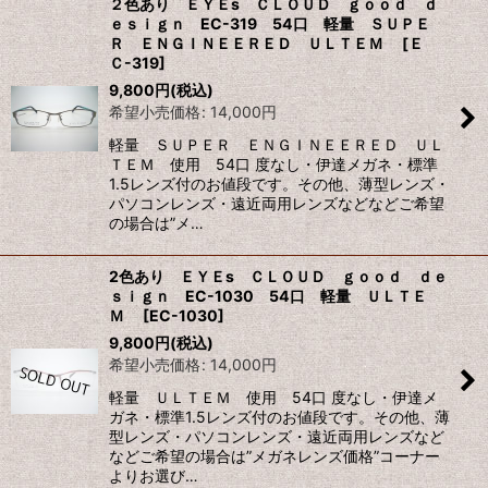
２色あり ＥＹＥs ＣＬＯＵＤ ｇｏｏｄ ｄ
ｅｓｉｇｎ EC-319 54口 軽量 ＳＵＰＥ
Ｒ ＥＮＧＩＮＥＥＲＥＤ ＵＬＴＥＭ
[
Ｅ
Ｃ-319
]
9,800
円
(税込)
希望小売価格
:
14,000
円
軽量 ＳＵＰＥＲ ＥＮＧＩＮＥＥＲＥＤ ＵＬ
ＴＥＭ 使用 54口 度なし・伊達メガネ・標準
1.5レンズ付のお値段です。その他、薄型レンズ・
パソコンレンズ・遠近両用レンズなどなどご希望
の場合は”メ…
2色あり ＥＹＥs ＣＬＯＵＤ ｇｏｏｄ ｄｅ
ｓｉｇｎ EC-1030 54口 軽量 ＵＬＴＥ
Ｍ
[
EC-1030
]
9,800
円
(税込)
希望小売価格
:
14,000
円
軽量 ＵＬＴＥＭ 使用 54口 度なし・伊達メ
ガネ・標準1.5レンズ付のお値段です。その他、薄
型レンズ・パソコンレンズ・遠近両用レンズなど
などご希望の場合は”メガネレンズ価格”コーナー
よりお選び…