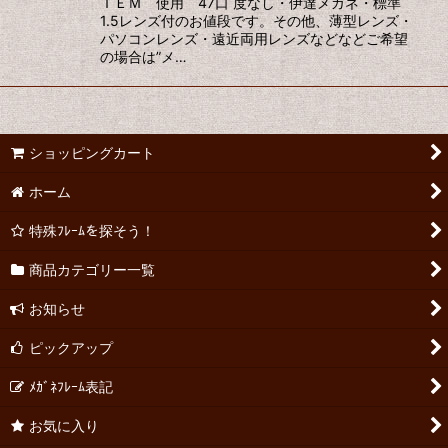
ＴＥＭ 使用 47口 度なし・伊達メガネ・標準
1.5レンズ付のお値段です。その他、薄型レンズ・
パソコンレンズ・遠近両用レンズなどなどご希望
の場合は”メ…
ショッピングカート
ホーム
特殊ﾌﾚｰﾑを探そう！
商品カテゴリー一覧
お知らせ
ピックアップ
ﾒｶﾞﾈﾌﾚｰﾑ表記
お気に入り