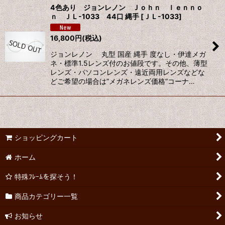
4色あり ジョンレノン Ｊｏｈｎ ｌｅｎｎｏ
ｎ ＪＬ-1033 44口 縄手
[
ＪＬ-1033
]
16,800
円
(税込)
ジョンレノン 丸型 国産 縄手 度なし・伊達メガ
ネ・標準1.5レンズ付のお値段です。その他、薄型
レンズ・パソコンレンズ・遠近両用レンズなどな
どご希望の場合は”メガネレンズ価格”コーナ…
ショッピングカート
ホーム
特殊ﾌﾚｰﾑを探そう！
商品カテゴリー一覧
お知らせ