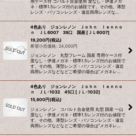
用ケース付 コバルト合金使用 度なし・伊達メガ
ネ・標準1.5レンズ付のお値段です。その他、薄型
レンズ・パソコンレンズ・遠近両用レンズな…
4色あり ジョンレノン Ｊｏｈｎ ｌｅｎｎｏ
ｎ ＪＬ6007 39口 国産
[
ＪＬ6007
]
19,200
円
(税込)
希望小売価格
:
24,000
円
ジョンレノン 丸型フレーム 国産 専用ケース付
度なし・伊達メガネ・標準1.5レンズ付のお値段で
す。その他、薄型レンズ・パソコンレンズ・遠近
両用レンズなどなどご希望の場合は”メガネレ…
4色あり ジョンレノン Ｊｏｈｎ ｌｅｎｎｏ
ｎ ＪＬ-1032 45口
[
ＪＬ-1032
]
15,600
円
(税込)
ジョンレノン コバルト合金使用 丸型 国産 一山
度なし・伊達メガネ・標準1.5レンズ付のお値段で
す。その他、薄型レンズ・パソコンレンズ・遠近
両用レンズなどなどご希望の場合は”メガネレ…