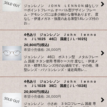
ジョンレノン ＪＯＨＮ ＬＥＮＮＯＮ 縁なしツ
ーポイントフレーム オーバル型デザイン フレー
ム・デモレンズには多少細かな傷等あります。 度
なし・伊達メガネ・強度のある薄型1.6レンズ付の
お…
4色あり ジョンレノン Ｊｏｈｎ ｌｅｎｎｏ
ｎ ＪＬ1025 46口 国産
[
ＪＬ-1025
]
20,800
円
(税込)
希望小売価格
:
26,000
円
ジョンレノン 46口 ボストン型 メタルフレー
ム 国産 チタン使用 専用ケース付 度なし・伊達メ
ガネ・標準1.5レンズ付のお値段です。その他、薄
型レンズ・パソコンレンズ・遠近両用レ…
4色あり ジョンレノン Ｊｏｈｎ ｌｅｎｎｏ
ｎ ＪＬ1028 39口 国産
[
ＪＬ-1028
]
20,800
円
(税込)
希望小売価格
:
26,000
円
ジョンレノン 小さめ ３９口フレーム 国産 専