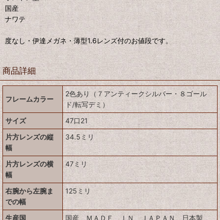
国産
ナワテ
度なし・伊達メガネ・薄型1.6レンズ付のお値段です。
商品詳細
2色あり（７アンティークシルバー・８ゴール
フレームカラー
ド/転写デミ）
サイズ
47口21
片方レンズの縦
34.5ミリ
幅
片方レンズの横
47ミリ
幅
右腕から左腕ま
125ミリ
での幅
生産国
国産 ＭＡＤＥ ＩＮ ＪＡＰＡＮ 日本製