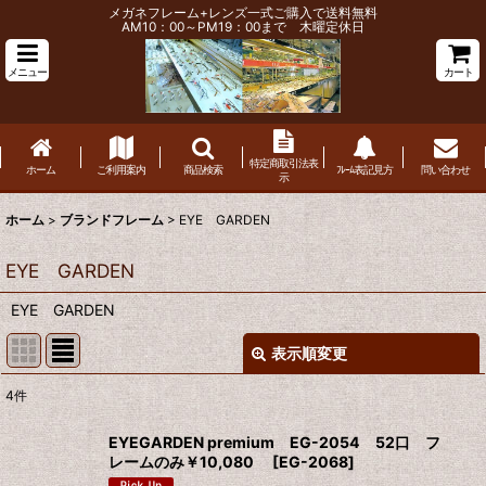
メガネフレーム+レンズ一式ご購入で送料無料
AM10：00～PM19：00まで 木曜定休日
メニュー
カート
特定商取引法表
ホーム
ご利用案内
商品検索
ﾌﾚｰﾑ表記見方
問い合わせ
示
ホーム
>
ブランドフレーム
>
EYE GARDEN
EYE GARDEN
EYE GARDEN
表示順変更
閉じる
4
件
表示数
:
EYEGARDEN premium EG-2054 52口 フ
レームのみ￥10,080
[
EG-2068
]
並び順
: