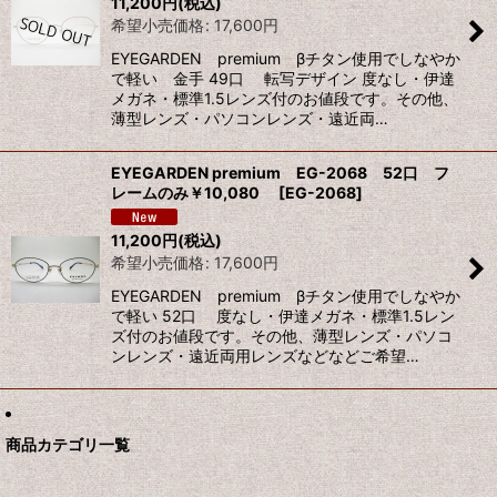
11,200
円
(税込)
希望小売価格
:
17,600
円
EYEGARDEN premium βチタン使用でしなやか
で軽い 金手 49口 転写デザイン 度なし・伊達
メガネ・標準1.5レンズ付のお値段です。その他、
薄型レンズ・パソコンレンズ・遠近両…
EYEGARDEN premium EG-2068 52口 フ
レームのみ￥10,080
[
EG-2068
]
11,200
円
(税込)
希望小売価格
:
17,600
円
EYEGARDEN premium βチタン使用でしなやか
で軽い 52口 度なし・伊達メガネ・標準1.5レン
ズ付のお値段です。その他、薄型レンズ・パソコ
ンレンズ・遠近両用レンズなどなどご希望…
商品カテゴリ一覧