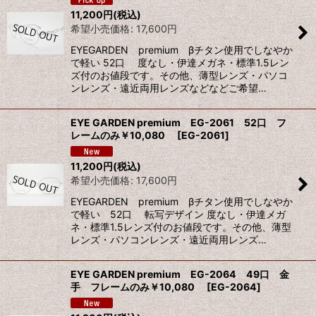
11,200
円
(税込)
希望小売価格
:
17,600
円
絞り込む
EYEGARDEN premium βチタン使用でしなやか
で軽い 52口 度なし・伊達メガネ・標準1.5レン
ズ付のお値段です。その他、薄型レンズ・パソコ
ンレンズ・遠近両用レンズなどなどご希望…
EYE GARDEN premium EG-2061 52口 フ
レームのみ￥10,080
[
EG-2061
]
11,200
円
(税込)
希望小売価格
:
17,600
円
EYEGARDEN premium βチタン使用でしなやか
で軽い 52口 転写デザイン 度なし・伊達メガ
ネ・標準1.5レンズ付のお値段です。その他、薄型
レンズ・パソコンレンズ・遠近両用レンズ…
EYE GARDEN premium EG-2064 49口 金
手 フレームのみ￥10,080
[
EG-2064
]