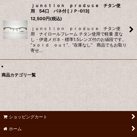
ｊｕｎｃｔｉｏｎ ｐｒｏｄｕｃｅ チタン使
用 54口 バネ付
[
ＪＰ-013
]
12,500
円
(税込)
ｊｕｎｃｔｉｏｎ ｐｒｏｄｕｃｅ チタン使
用 ナイロールフレーム チタン使用で軽量 度な
し・伊達メガネ・標準1.5レンズ付のお値段です。
”ｓｏｌｄ ｏｕｔ”、”在庫なし” 商品でもお取り
寄せ…
商品カテゴリ一覧
ショッピングカート
ホーム