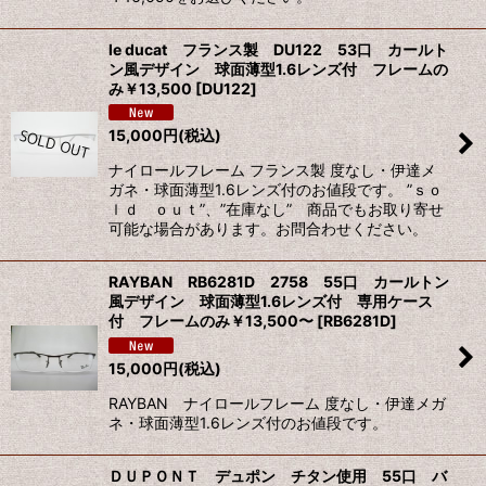
le ducat フランス製 DU122 53口 カールト
ン風デザイン 球面薄型1.6レンズ付 フレームの
み￥13,500
[
DU122
]
15,000
円
(税込)
ナイロールフレーム フランス製 度なし・伊達メ
ガネ・球面薄型1.6レンズ付のお値段です。 ”ｓｏ
ｌｄ ｏｕｔ”、”在庫なし” 商品でもお取り寄せ
可能な場合があります。お問合わせください。
RAYBAN RB6281D 2758 55口 カールトン
風デザイン 球面薄型1.6レンズ付 専用ケース
付 フレームのみ￥13,500〜
[
RB6281D
]
15,000
円
(税込)
RAYBAN ナイロールフレーム 度なし・伊達メガ
ネ・球面薄型1.6レンズ付のお値段です。
ＤＵＰＯＮＴ デュポン チタン使用 55口 バ