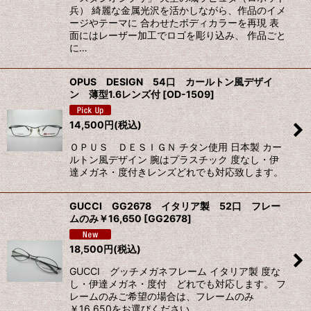
兵） 綺麗な金属光沢を活かしながら、作品のイメ
ージやテーマに 合わせたボディカラーを再現 表
面にはレーザー加工でロゴを彫り込み、 作品ごと
に…
OPUS DESIGN 54口 カールトン風デザイ
ン 薄型1.6レンズ付
[
OD-1509
]
14,500
円
(税込)
ＯＰＵＳ ＤＥＳＩＧＮ チタン使用 日本製 カー
ルトン風デザイン 腕はプラスチック 度なし・伊
達メガネ・度付きレンズどれでも対応致します。
GUCCI GG2678 イタリア製 52口 フレー
ムのみ￥16,650
[
GG2678
]
18,500
円
(税込)
GUCCI グッチメガネフレーム イタリア製 度な
し・伊達メガネ・度付 どれでも対応します。 フ
レームのみご希望の場合は、フレームのみ
￥16,650をお選びください。