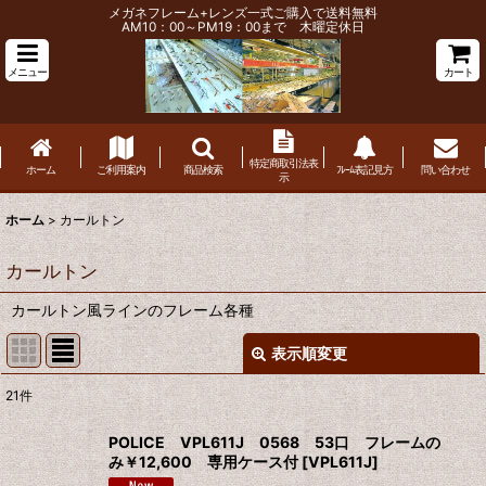
メガネフレーム+レンズ一式ご購入で送料無料
AM10：00～PM19：00まで 木曜定休日
メニュー
カート
特定商取引法表
ホーム
ご利用案内
商品検索
ﾌﾚｰﾑ表記見方
問い合わせ
示
ホーム
>
カールトン
カールトン
カールトン風ラインのフレーム各種
表示順変更
閉じる
21
件
表示数
:
POLICE VPL611J 0568 53口 フレームの
み￥12,600 専用ケース付
[
VPL611J
]
並び順
: