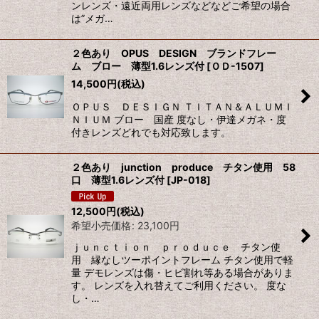
ンレンズ・遠近両用レンズなどなどご希望の場合
は”メガ…
２色あり OPUS DESIGN ブランドフレー
ム ブロー 薄型1.6レンズ付
[
ＯＤ-1507
]
14,500
円
(税込)
ＯＰＵＳ ＤＥＳＩＧＮ ＴＩＴＡＮ＆ＡＬＵＭＩ
ＮＩＵＭ ブロー 国産 度なし・伊達メガネ・度
付きレンズどれでも対応致します。
２色あり junction produce チタン使用 58
口 薄型1.6レンズ付
[
JP-018
]
12,500
円
(税込)
希望小売価格
:
23,100
円
ｊｕｎｃｔｉｏｎ ｐｒｏｄｕｃｅ チタン使
用 縁なしツーポイントフレーム チタン使用で軽
量 デモレンズは傷・ヒビ割れ等ある場合がありま
す。 レンズを入れ替えてご利用ください。 度な
し・…