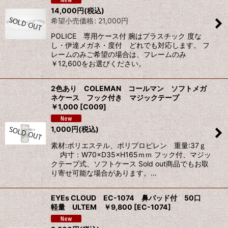
14,000
円
(税込)
希望小売価格
:
21,000
円
絞り込む
POLICE 専用ケース付 腕はプラスチック 度な
し・伊達メガネ・度付 どれでも対応します。 フ
レームのみご希望の場合は、フレームのみ
￥12,600をお選びください。
2色あり COLEMAN コールマン ソフトメガ
ネケース フック付き マジックテープ
￥1,000
[
C009
]
1,000
円
(税込)
素材:ポリエステル、ポリプロピレン 重量:37ｇ
内寸：W70×D35×H165ｍｍ フック付、マジッ
クテープ式、ソフトケース Sold out商品でもお取
り寄せ可能な場合があります。…
EYEs CLOUD EC-1074 鼻パッド付 50口
軽量 ULTEM ￥9,800
[
EC-1074
]