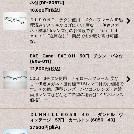
ネ付
[
DP-8067U
]
16,800
円
(税込)
ＤＵＰＯＮＴ チタン使用 メタルフレーム IP処
理済みでメッキがはげにくい 度なし・伊達メガ
ネ・標準1.5レンズ付のお値段です。 ”ｓｏｌｄ
ｏｕｔ”、”在庫なし” 商品でもお取り寄せ可能
な…
EXE Gang EXE-011 50口 チタン バネ付
[
EXE-011
]
12,500
円
(税込)
50口 βチタン使用 ナイロールフレーム 度な
し・伊達メガネ・度付標準1.5レンズ付のお値段で
す。その他、薄型レンズ・パソコンレンズ・遠近
両用レンズなどなどご希望の場合は”メガネレンズ
価格”コー…
ＤＵＮＨＩＬＬ ６０５６ ４０ ダンヒル ヴ
ィンテージ 57口 カールトン
[
6056 40
]
37,500
円
(税込)