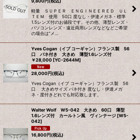
9,800
円
(税込)
軽量 ＳＵＰＥＲ ＥＮＧＩＮＥＥＲＥＤ ＵＬ
ＴＥＭ 使用 50口 度なし・伊達メガネ・標準
1.5レンズ付のお値段です。その他、薄型レンズ・
パソコンレンズ・遠近両用レンズなどなどご希望
の場合は”メ…
Yves Cogan（イブ コーギャン）フランス製 56
口 バネ付き 大きめ 薄型1.6レンズ付
￥28,000
[
YC-2644M
]
28,000
円
(税込)
Yves Cogan（イブ コーギャン）フランス製 56
口 大きめサイズ バネ付き 度なし・伊達メガ
ネ・度付きどれでも対応致します。
Walter Wolf W5-042 大きめ 60口 薄型
1.6レンズ付 カールトン風 ヴィンテージ
[
W5-
042
]
16,800
円
(税込)