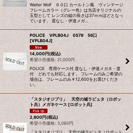
Walter Wolf ６０口 カールトン風 ヴィンテージ
フレームカラー（グレー色）は当店オリジナルの
玉型として レンズの縦の長さは37ｍｍほどとなっ
ています。 度なし・伊達メガ…
POLICE VPLB04J 0579 56口
[
VPLB04J
]
14,000
円
(税込)
希望小売価格
:
21,000
円
POLICE 専用ケース付 度なし・伊達メガネ・度
付 どれでも対応します。 フレームのみご希望の
場合は、フレームのみ￥12,600をお選びくださ
い。
「スタジオジブリ」 天空の城ラピュタ（ロボッ
ト兵）メガネケース
[
ロボット兵
]
2,800
円
(税込)
希望小売価格
:
3,080
円
「スタジオジブリ」 天空の城ラピュタ（ロボット