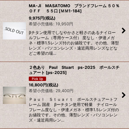
MA-JI MASATOMO ブランドフレーム ５０％
ＯＦＦ ５５口
[
ＭＭ1-184
]
9,975
円
(税込)
希望小売価格
:
19,950
円
βチタン使用でしなやかさと軽さのあるナイロー
ルフレーム（専用ケース付） 度なし・伊達メガ
ネ・標準1.5レンズ付のお値段です。その他、薄型
レンズ・パソコンレンズ・遠近両用レンズなどな
どご希望の場…
２色あり Paul Stuart ps-2025 ポールスチ
ュアート
[
ps-2025
]
16,800
円
(税込)
希望小売価格
:
29,400
円
Ｐａｕｌ Ｓｔｕａｒｔ ポールスチュアートフ
レーム 国産 βーチタン使用で軽量 ナイロール
フレーム度なし・伊達メガネ・標準1.5レンズ付の
お値段です。その他、薄型レンズ・パソコンレン
ズ・遠近両用レン…