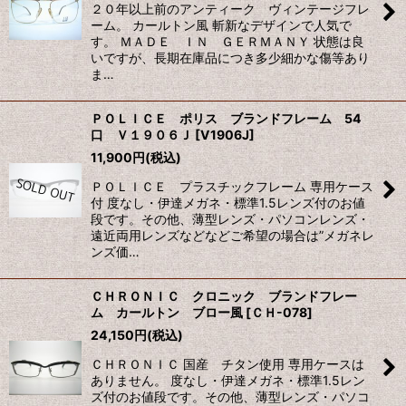
２０年以上前のアンティーク ヴィンテージフレ
ーム。 カールトン風 斬新なデザインで人気で
す。 ＭＡＤＥ ＩＮ ＧＥＲＭＡＮＹ 状態は良
いですが、長期在庫品につき多少細かな傷等あり
ま…
ＰＯＬＩＣＥ ポリス ブランドフレーム 54
口 Ｖ１９０６Ｊ
[
V1906J
]
11,900
円
(税込)
ＰＯＬＩＣＥ プラスチックフレーム 専用ケース
付 度なし・伊達メガネ・標準1.5レンズ付のお値
段です。その他、薄型レンズ・パソコンレンズ・
遠近両用レンズなどなどご希望の場合は”メガネレ
ンズ価…
ＣＨＲＯＮＩＣ クロニック ブランドフレー
ム カールトン ブロー風
[
ＣＨ-078
]
24,150
円
(税込)
ＣＨＲＯＮＩＣ 国産 チタン使用 専用ケースは
ありません。 度なし・伊達メガネ・標準1.5レン
ズ付のお値段です。その他、薄型レンズ・パソコ