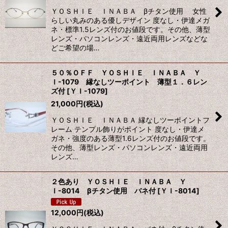
ＹＯＳＨＩＥ ＩＮＡＢＡ βチタン使用 女性
絞り込む
らしい丸みのある優しデザイン 度なし・伊達メガ
ネ・標準1.5レンズ付のお値段です。その他、薄型
レンズ・パソコンレンズ・遠近両用レンズなどな
どご希望の場…
５０％ＯＦＦ ＹＯＳＨＩＥ ＩＮＡＢＡ Ｙ
Ｉ-1079 縁なしツーポイント 薄型１．６レン
ズ付
[
ＹＩ-1079
]
21,000
円
(税込)
ＹＯＳＨＩＥ ＩＮＡＢＡ 縁なしツーポイントフ
レーム テンプル飾りがポイント 度なし・伊達メ
ガネ・強度のある薄型1.6レンズ付のお値段です。
その他、薄型レンズ・パソコンレンズ・遠近両用
レンズ…
２色あり ＹＯＳＨＩＥ ＩＮＡＢＡ Ｙ
Ｉ-8014 βチタン使用 バネ付
[
ＹＩ-8014
]
12,000
円
(税込)