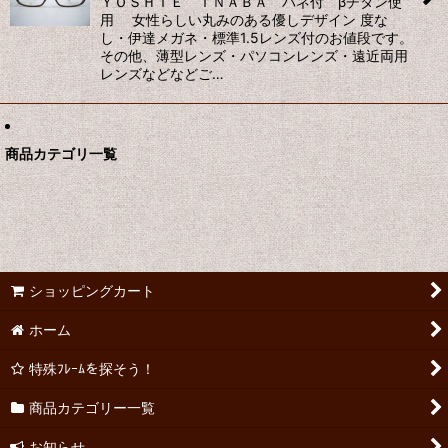
ＹＯＳＨＩＥ ＩＮＡＢＡ バネ付 βチタン使
用 女性らしい丸みのある優しデザイン 度な
し・伊達メガネ・標準1.5レンズ付のお値段です。
その他、薄型レンズ・パソコンレンズ・遠近両用
レンズなどなどご…
商品カテゴリ一覧
ショッピングカート
ホーム
特殊ﾌﾚｰﾑを探そう！
商品カテゴリー一覧
お知らせ