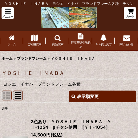
ＹＯＳＨＩＥ ＩＮＡＢＡ ヨシエ イナバ ブランドフレーム各種 チタン
メニュー
カート
特定商取引法表
ホーム
ご利用案内
商品検索
ﾌﾚｰﾑ表記見方
問い合わせ
示
ホーム
>
ブランドフレーム
>
ＹＯＳＨＩＥ ＩＮＡＢＡ
ＹＯＳＨＩＥ ＩＮＡＢＡ
ヨシエ イナバ ブランドフレーム各種
表示順変更
閉じる
3
件
表示数
:
3色あり ＹＯＳＨＩＥ ＩＮＡＢＡ Ｙ
Ｉ-1054 βチタン使用
[
ＹＩ-1054
]
並び順
:
14,500
円
(税込)