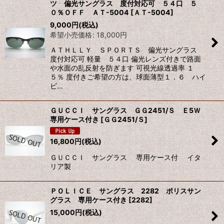
ツ 偏光サングラス 度付対応可 ５４口 ５
０％ＯＦＦ ＡＴ-5004
[
ＡＴ-5004
]
9,000
円
(税込)
希望小売価格
:
18,000
円
ＡＴＨＬＬＹ ＳＰＯＲＴＳ 偏光サングラス
度付対応可 軽量 ５４口 偏光レンズ付きで路面
や水面の乱反射を防ぎます 可視光線透過率 １
５％ 度付きご希望の方は、球面薄型１．６ ハイ
ビ…
ＧＵＣＣＩ サングラス ＧＧ2451/Ｓ Ｅ5Ｗ
専用ケース付き
[
ＧＧ2451/Ｓ
]
16,800
円
(税込)
ＧＵＣＣＩ サングラス 専用ケース付 イタ
リア製
ＰＯＬＩＣＥ サングラス 2282 ポリスサン
グラス 専用ケース付き
[
2282
]
15,000
円
(税込)