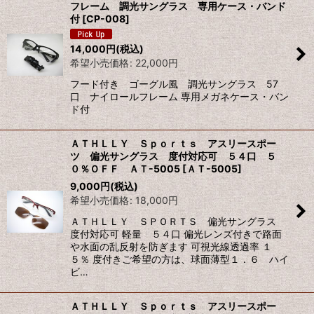
フレーム 調光サングラス 専用ケース・バンド
並び順
:
付
[
CP-008
]
14,000
円
(税込)
絞り込む
希望小売価格
:
22,000
円
フード付き ゴーグル風 調光サングラス 57
口 ナイロールフレーム 専用メガネケース・バン
ド付
ＡＴＨＬＬＹ Ｓｐｏｒｔｓ アスリースポー
ツ 偏光サングラス 度付対応可 ５４口 ５
０％ＯＦＦ ＡＴ-5005
[
ＡＴ-5005
]
9,000
円
(税込)
希望小売価格
:
18,000
円
ＡＴＨＬＬＹ ＳＰＯＲＴＳ 偏光サングラス
度付対応可 軽量 ５４口 偏光レンズ付きで路面
や水面の乱反射を防ぎます 可視光線透過率 １
５％ 度付きご希望の方は、球面薄型１．６ ハイ
ビ…
ＡＴＨＬＬＹ Ｓｐｏｒｔｓ アスリースポー