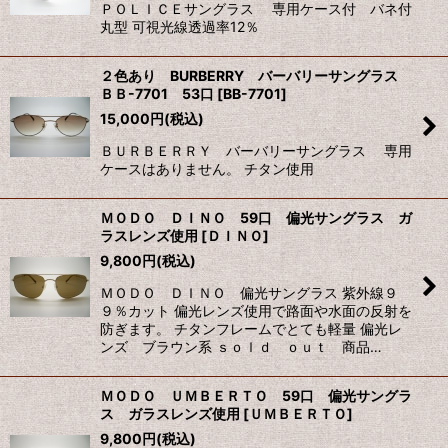
ＰＯＬＩＣＥサングラス 専用ケース付 バネ付
丸型 可視光線透過率12％
２色あり BURBERRY バーバリーサングラス
ＢＢ-7701 53口
[
BB-7701
]
15,000
円
(税込)
ＢＵＲＢＥＲＲＹ バーバリーサングラス 専用
ケースはありません。 チタン使用
ＭＯＤＯ ＤＩＮＯ 59口 偏光サングラス ガ
ラスレンズ使用
[
ＤＩＮＯ
]
9,800
円
(税込)
ＭＯＤＯ ＤＩＮＯ 偏光サングラス 紫外線９
９％カット 偏光レンズ使用で路面や水面の反射を
防ぎます。 チタンフレームでとても軽量 偏光レ
ンズ ブラウン系 ｓｏｌｄ ｏｕｔ 商品…
ＭＯＤＯ ＵＭＢＥＲＴＯ 59口 偏光サングラ
ス ガラスレンズ使用
[
ＵＭＢＥＲＴＯ
]
9,800
円
(税込)