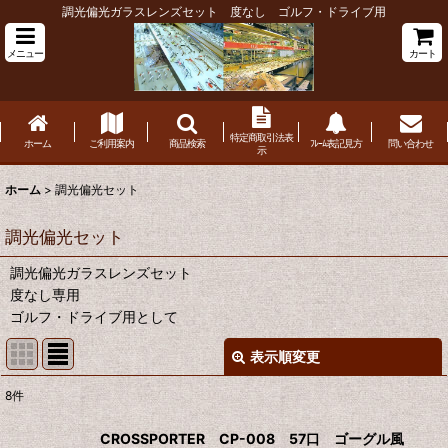
調光偏光ガラスレンズセット 度なし ゴルフ・ドライブ用
メニュー
カート
特定商取引法表
ホーム
ご利用案内
商品検索
ﾌﾚｰﾑ表記見方
問い合わせ
示
ホーム
>
調光偏光セット
調光偏光セット
調光偏光ガラスレンズセット
度なし専用
ゴルフ・ドライブ用として
表示順変更
閉じる
8
件
表示数
:
CROSSPORTER CP-008 57口 ゴーグル風