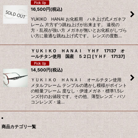
16,500
円
(税込)
絞り込む
YUKIKO HANAI お化粧用 ハネ上げ式メガネフ
レーム 片方ずつ跳ね上げが出来ます。 遠視の
方・乱視が強い方 メガネが無いとお化粧がしづら
い方に最適な跳ね上げ式です。 レンズの度数…
ＹＵＫＩＫＯ ＨＡＮＡＩ ＹＨＦ 17137 オ
ールチタン使用 国産 ５２口
[
ＹＨＦ 17137
]
14,500
円
(税込)
ＹＵＫＩＫＯ ＨＡＮＡＩ オールチタン使用
メタルフレーム テンプルの透かし模様がポイント
の軽量フレーム 度なし・伊達メガネ・標準1.5レ
ンズ付のお値段です。その他、薄型レンズ・パソ
コンレンズ・遠…
商品カテゴリ一覧