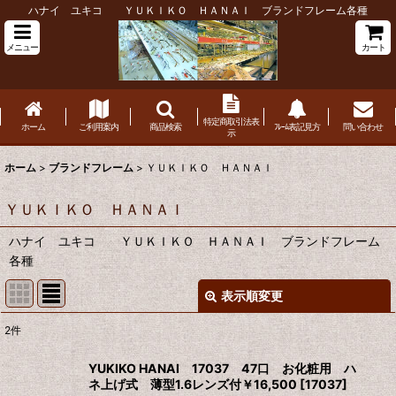
ハナイ ユキコ ＹＵＫＩＫＯ ＨＡＮＡＩ ブランドフレーム各種
メニュー
カート
特定商取引法表
ホーム
ご利用案内
商品検索
ﾌﾚｰﾑ表記見方
問い合わせ
示
ホーム
>
ブランドフレーム
>
ＹＵＫＩＫＯ ＨＡＮＡＩ
ＹＵＫＩＫＯ ＨＡＮＡＩ
ハナイ ユキコ ＹＵＫＩＫＯ ＨＡＮＡＩ ブランドフレーム
各種
表示順変更
閉じる
2
件
表示数
:
YUKIKO HANAI 17037 47口 お化粧用 ハ
ネ上げ式 薄型1.6レンズ付￥16,500
[
17037
]
並び順
: