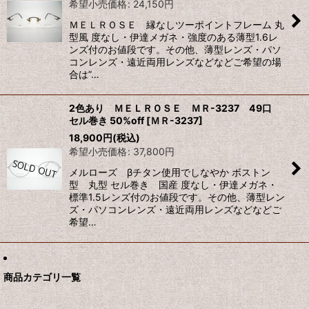
希望小売価格
:
24,150
円
ＭＥＬＲＯＳＥ 縁なしツーポイントフレーム 丸
型風 度なし・伊達メガネ・強度のある薄型1.6レ
ンズ付のお値段です。その他、薄型レンズ・パソ
コンレンズ・遠近両用レンズなどなどご希望の場
合は”…
2色あり ＭＥＬＲＯＳＥ ＭＲ-3237 49口
セル巻き 50%off
[
ＭＲ-3237
]
18,900
円
(税込)
希望小売価格
:
37,800
円
メルローズ βチタン使用でしなやか ボストン
型 丸型 セル巻き 国産 度なし・伊達メガネ・
標準1.5レンズ付のお値段です。その他、薄型レン
ズ・パソコンレンズ・遠近両用レンズなどなどご
希望…
商品カテゴリ一覧