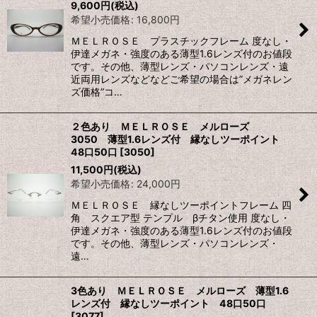
9,600
円
(税込)
希望小売価格
:
16,800
円
絞り込む
ＭＥＬＲＯＳＥ プラスチックフレーム 度なし・
伊達メガネ・強度のある薄型1.6レンズ付のお値段
です。その他、薄型レンズ・パソコンレンズ・遠
近両用レンズなどなどご希望の場合は”メガネレン
ズ価格”コ…
２色あり ＭＥＬＲＯＳＥ メルローズ
3050 薄型1.6レンズ付 縁なしツーポイント
48口50口
[
3050
]
11,500
円
(税込)
希望小売価格
:
24,000
円
ＭＥＬＲＯＳＥ 縁なしツーポイントフレーム 四
角 スクエア型 テンプル βチタン使用 度なし・
伊達メガネ・強度のある薄型1.6レンズ付のお値段
です。その他、薄型レンズ・パソコンレンズ・
遠…
3色あり ＭＥＬＲＯＳＥ メルローズ 薄型1.6
レンズ付 縁なしツーポイント 48口50口
[
3077
]