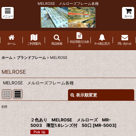
MELROSE メルローズフレーム各種
メニュー
カート
特定商取引法表
ホーム
ご利用案内
商品検索
ﾌﾚｰﾑ表記見方
問い合わせ
示
ホーム
>
ブランドフレーム
>
MELROSE
MELROSE
MELROSE メルローズフレーム各種
表示順変更
閉じる
6
件
表示数
:
２色あり MELROSE メルローズ MR-
5003 薄型1.6レンズ付 50口
[
MR-5003
]
並び順
: