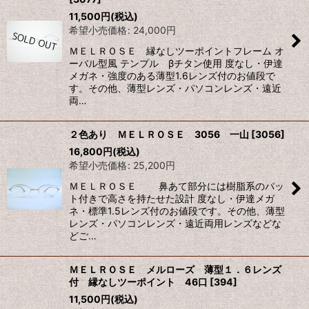
11,500
円
(税込)
希望小売価格
:
24,000
円
ＭＥＬＲＯＳＥ 縁なしツーポイントフレーム オ
ーバル型風 テンプル βチタン使用 度なし・伊達
メガネ・強度のある薄型1.6レンズ付のお値段で
す。その他、薄型レンズ・パソコンレンズ・遠近
両…
２色あり ＭＥＬＲＯＳＥ 3056 一山
[
3056
]
16,800
円
(税込)
希望小売価格
:
25,200
円
ＭＥＬＲＯＳＥ 鼻あて部分には樹脂系のパッ
ト付きで高さを持たせた設計 度なし・伊達メガ
ネ・標準1.5レンズ付のお値段です。その他、薄型
レンズ・パソコンレンズ・遠近両用レンズなどな
どご…
ＭＥＬＲＯＳＥ メルローズ 薄型１．６レンズ
付 縁なしツーポイント 46口
[
394
]
11,500
円
(税込)