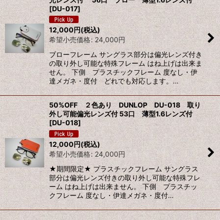
並び順
:
[
DU-017
]
12,000
円
(税込)
絞り込む
希望小売価格
:
24,000
円
ブローフレーム サングラス部分は偏光レンズ付き
の取り外し可能な特殊フレーム はね上げは出来ま
せん。 下側 プラスチックフレーム 度なし・伊
達メガネ・度付 どれでも対応します。…
50%OFF ２色あり DUNLOP DU-018 取り
外し可能偏光レンズ付 53口 薄型1.6レンズ付
[
DU-018
]
12,000
円
(税込)
希望小売価格
:
24,000
円
★期間限定★ プラスチックフレーム サングラス
部分は偏光レンズ付きの取り外し可能な特殊フレ
ーム はね上げは出来ません。 下側 プラスチッ
クフレーム 度なし・伊達メガネ・度付…