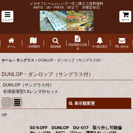
メガネフレーム+レンズ一式ご購入で送料無料
AM10：00～PM19：00まで 木曜定休日
メニュー
カート
特定商取引法表
ホーム
ご利用案内
商品検索
ﾌﾚｰﾑ表記見方
問い合わせ
示
ホーム
>
サングラス
>
DUNLOP・ダンロップ（サングラス付）
DUNLOP・ダンロップ（サングラス付）
DUNLOP（サングラス付）
非球面薄型1.6レンズ付セット
表示順変更
閉じる
2
件
表示数
:
50％OFF DUNLOP DU-017 取り外し可能偏
光レンズ付 56口 ブロー 薄型1.6レンズ付